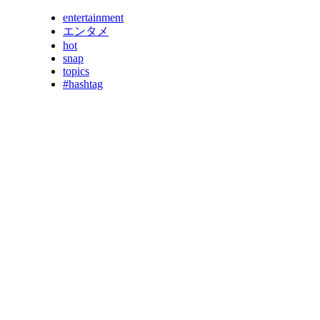
entertainment
エンタメ
hot
snap
topics
#hashtag