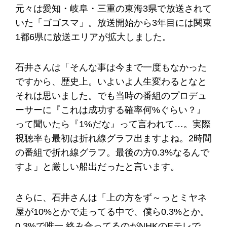
元々は愛知・岐阜・三重の東海3県で放送されて
いた「ゴゴスマ」。放送開始から3年目には関東
1都6県に放送エリアが拡大しました。
石井さんは「そんな事は今まで一度もなかった
ですから、歴史上。いよいよ人生変わるとなと
それは思いました。でも当時の番組のプロデュ
ーサーに『これは成功する確率何%ぐらい？』
って聞いたら『1%だな』って言われて…。実際
視聴率も最初は折れ線グラフ出ますよね。2時間
の番組で折れ線グラフ。最後の方0.3%なるんで
すよ」と厳しい船出だったと言います。
さらに、石井さんは「上の方をず～っとミヤネ
屋が10%とかで走ってる中で、僕ら0.3%とか。
0.3%で唯一 絡み合ってるのがNHKのEテレで、