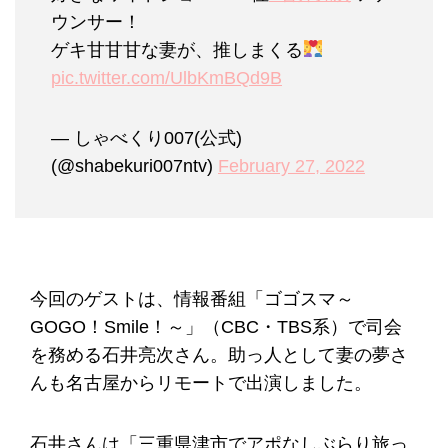
ウンサー！
ゲキ甘甘甘な妻が、推しまくる
pic.twitter.com/UlbKmBQd9B
— しゃべくり007(公式)
(@shabekuri007ntv)
February 27, 2022
今回のゲストは、情報番組「ゴゴスマ～
GOGO！Smile！～」（CBC・TBS系）で司会
を務める石井亮次さん。助っ人として妻の夢さ
んも名古屋からリモートで出演しました。
石井さんは「三重県津市でアポなしぶらり旅っ