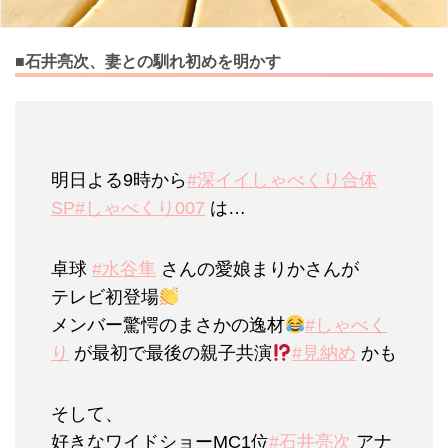
■石井亮次、妻との馴れ初めを明かす
明日よる9時から
#深イイしゃべくり合体
SP
#しゃべくり007
は…
卓球
#水谷隼
さんの愛娘まりかさんが
テレビ初登場
メンバー驚愕のまさかの逸材
#しゃべく
り
が最初で最後の親子共演
#見納め
かも
そして、
好きなワイドショーMC1位
#石井亮次
アナ