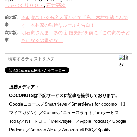
しゃべくり００７
,
石井亮次
前の記
Koki,似ている有名人聞かれて「私、木村拓哉さんで
事
す」木村家の独特なルールも告白！
次の記
明石家さんま、あの"新婚夫婦"を前に「この家の子ど
事
もになるの嫌やな」
提携メディア：
COCONUTSは下記サービスに記事を提供しております。
Googleニュース／SmartNews／SmartNews for docomo（旧
マイマガジン）／Gunosy／ニュースライト／auサービス
Today／NTTドコモ「Merkystyle」／Apple Podcast／Google
Podcast ／Amazon Alexa／Amazon MUSIC／Spotify