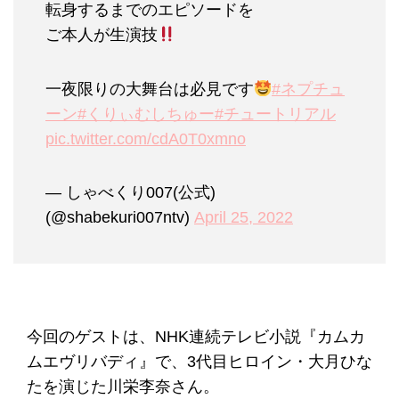
転身するまでのエピソードを
ご本人が生演技
一夜限りの大舞台は必見です
#ネプチュ
ーン
#くりぃむしちゅー
#チュートリアル
pic.twitter.com/cdA0T0xmno
— しゃべくり007(公式)
(@shabekuri007ntv)
April 25, 2022
今回のゲストは、NHK連続テレビ小説『カムカ
ムエヴリバディ』で、3代目ヒロイン・大月ひな
たを演じた川栄李奈さん。