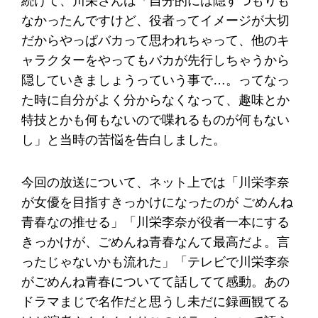
続けて、川栄さんは「自分的には隠すつもりも
なかったんですけど、役者ってイメージが大切
だからやっぱバカって思われちゃって、他のキ
ャラクターをやってもバカが先行しちゃうから
隠していきましょうっていう事で…。ってなっ
た時に自分がよく分からなくなって、趣味とか
特技とかも何もないので喋れるものが何もない
し」と当時の苦悩を告白しました。
今回の放送について、ネット上では「川栄李奈
が女優を目指すきっかけになったのが ごめんね
青春なの推せる」「川栄李奈が役者一本にする
きっかけが、ごめんね青春なんて最高だよ。言
ったじゃないかも流れた」「テレビで川栄李奈
がごめんね青春についてて話してて感動。あの
ドラマまじで名作だと思うし未だに録画観てる