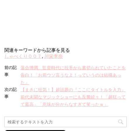
関連キーワードから記事を見る
しゃべくり００７
,
川栄李奈
前の記
落合博満、監督時代に投手から裏切られていたことを
事
告白！「お前ウソ言うなよ！っていうのは結構あっ
た」
次の記
【まさに狂気！】超話題の『ここにタイトルを入力』
事
前代未聞なマジックショーにも反響続々！「超狂って
て最高」「意味が分からなすぎて笑ったｗ」