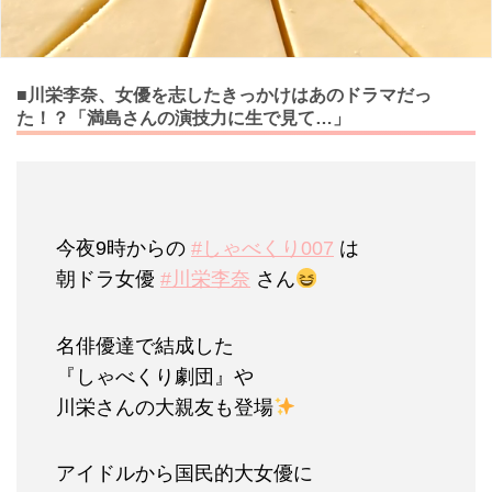
■川栄李奈、女優を志したきっかけはあのドラマだっ
た！？「満島さんの演技力に生で見て…」
今夜9時からの
#しゃべくり007
は
朝ドラ女優
#川栄李奈
さん
名俳優達で結成した
『しゃべくり劇団』や
川栄さんの大親友も登場
アイドルから国民的大女優に