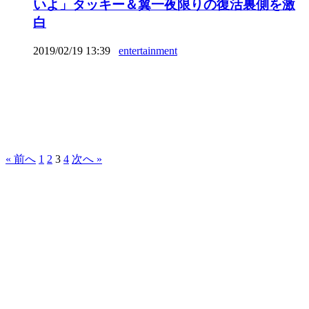
いよ」タッキー＆翼一夜限りの復活裏側を激
白
2019/02/19 13:39
entertainment
« 前へ
1
2
3
4
次へ »