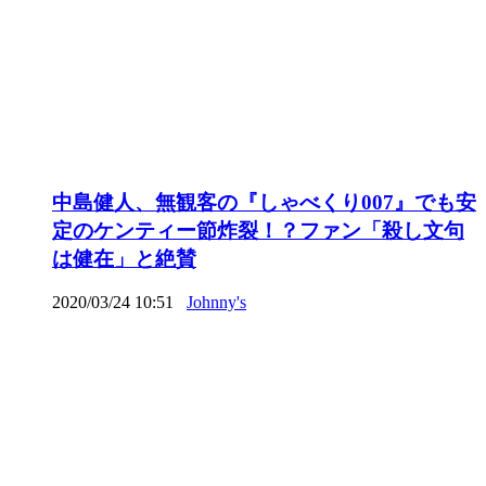
中島健人、無観客の『しゃべくり007』でも安
定のケンティー節炸裂！？ファン「殺し文句
は健在」と絶賛
2020/03/24 10:51
Johnny's