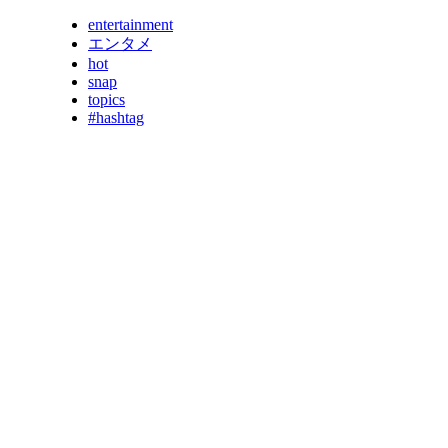
entertainment
エンタメ
hot
snap
topics
#hashtag