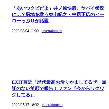
「あいつクビだよ」井ノ原快彦、ヤバイ状況
に…？窮地を救う東山紀之・中居正広のヒー
ローっぷりが話題
2020/08/04 11:00
entertainment
EXIT兼近「歴代最高お滑りかましてるぜ」屈
託のない笑顔で報告！ファン『今からワクワ
クしてる』
2020/05/17 18:32
entertainment