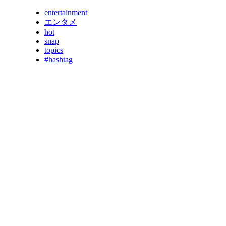
entertainment
エンタメ
hot
snap
topics
#hashtag