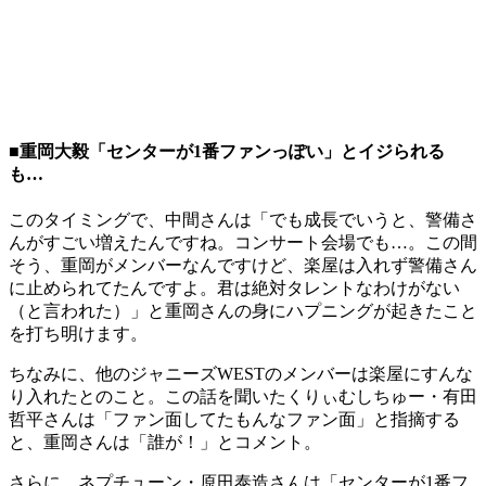
■重岡大毅「センターが1番ファンっぽい」とイジられる
も…
このタイミングで、中間さんは「でも成長でいうと、警備さ
んがすごい増えたんですね。コンサート会場でも…。この間
そう、重岡がメンバーなんですけど、楽屋は入れず警備さん
に止められてたんですよ。君は絶対タレントなわけがない
（と言われた）」と重岡さんの身にハプニングが起きたこと
を打ち明けます。
ちなみに、他のジャニーズWESTのメンバーは楽屋にすんな
り入れたとのこと。この話を聞いたくりぃむしちゅー・有田
哲平さんは「ファン面してたもんなファン面」と指摘する
と、重岡さんは「誰が！」とコメント。
さらに、ネプチューン・原田泰造さんは「センターが1番フ