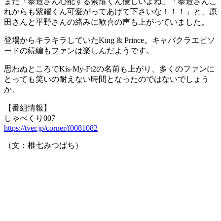
また「泰造さん心配する紫耀くん優しいよね」「泰造さんこ
れからも紫耀くん可愛がってあげて下さいな！！！」と、原
田さんと平野さんの絡みに歓喜の声も上がっていました。
登場からキラキラしていたKing & Prince。キャバクラエピソ
ードの続編もファンは楽しんだようです。
思わぬところでKis-My-Ft2の名前も上がり、多くのファンに
とっても笑いの耐えない時間となったのではないでしょう
か。
【番組情報】
しゃべくり007
https://tver.jp/corner/f0081082
（文：椎七みつばち）