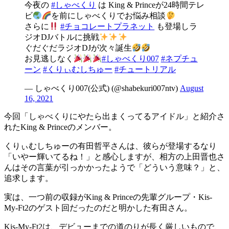
今夜の
#しゃべくり
は King & Princeが24時間テレ
ビ
を前にしゃべくりでお悩み相談
さらに
#チョコレートプラネット
も登場しラ
ジオDJバトルに挑戦
ぐだぐだラジオDJが次々誕生
お見逃しなく
#しゃべくり007
#ネプチュ
ーン
#くりぃむしちゅー
#チュートリアル
— しゃべくり007(公式) (@shabekuri007ntv)
August
16, 2021
今回「しゃべくりにやたら出まくってるアイドル」と紹介さ
れたKing & Princeのメンバー。
くりぃむしちゅーの有田哲平さんは、彼らが登場するなり
「いやー輝いてるね！」と感心しますが、相方の上田晋也さ
んはその言葉が引っかかったようで「どういう意味？」と、
追求します。
実は、一つ前の収録がKing & Princeの先輩グループ・Kis-
My-Ft2のゲスト回だったのだと明かした有田さん。
Kis-My-Ft2は、デビューまでの道のりが長く厳しいもので、