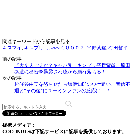
関連キーワードから記事を見る
キスマイ
,
キンプリ
,
しゃべくり００７
,
平野紫耀
,
有田哲平
前の記事
『大丈夫ですか？キャバ兄』キンプリ平野紫耀、原田
泰造に秘密を暴露され膝から崩れ落ちる！
次の記事
松任谷由実を怒らせた古舘伊知郎のウケ狙い、音信不
通と“その後”にユーミンファンの反応は！？
提携メディア：
COCONUTSは下記サービスに記事を提供しております。