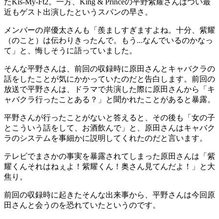
たKis-My-Ft2。一方、King & Princeの平野紫耀さんはつい最
近もゲスト出演したというスパンの早さ。
メンバーの岸優太さんも「羨ましすぎますよね。十分、紫耀
（のこと）は伝わりきったんで。もう...なんでいるのかなっ
て」と、悔しそうに語っていました。
そんな平野さんは、前回の収録時に原田さんとキャバクラの
話をしたことが気にかかっていたのだと告白します。前回の
放送で平野さんは、ドラマで共演した際に原田さんから「キ
ャバクラ行ったことある？」と聞かれたことがあると暴露。
平野さんが行ったことがないと答えると、その後も「女の子
とこういう話をして、お酒飲んで」と、原田さんはキャバク
ラのシステムを事細かに説明してくれたのだと言います。
テレビでまさかの事実を暴露されてしまった原田さんは「紫
耀くんそれはねぇよ！紫耀くん！奥さん見てんだよ！」と大
焦り。
前回の収録時に起きたそんな出来事から、平野さんは今回原
田さんと会うのを恐れていたというのです。