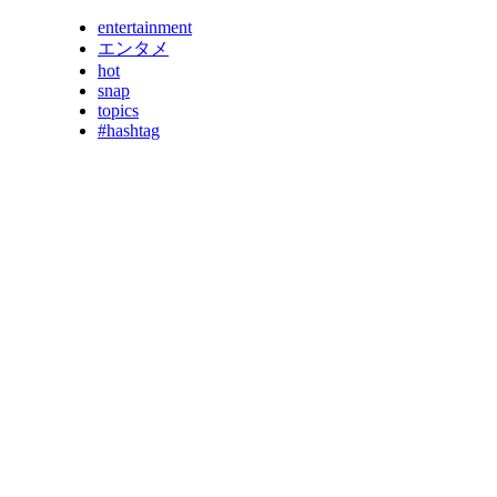
entertainment
エンタメ
hot
snap
topics
#hashtag