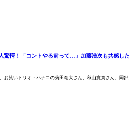
3人驚愕！「コントやる前って…」加藤浩次も共感し
）では、お笑いトリオ・ハナコの菊田竜大さん、秋山寛貴さん、岡