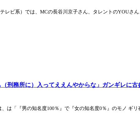
ジテレビ系）では、MCの長谷川京子さん、タレントのYOUさん
も（刑務所に）入ってええんやからな」ガンギレに古
では、は「『男の知名度100％』で『女の知名度0％』のモノ 