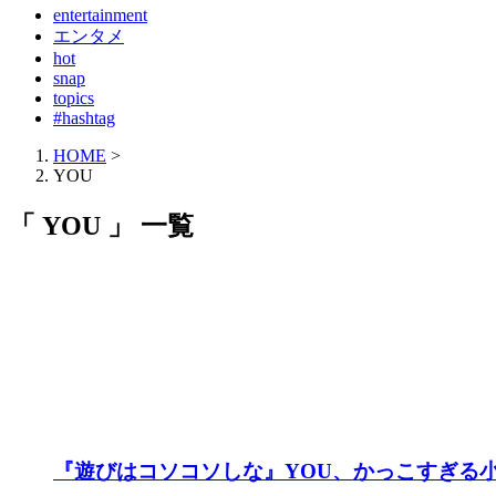
entertainment
エンタメ
hot
snap
topics
#hashtag
HOME
>
YOU
「 YOU 」 一覧
『遊びはコソコソしな』YOU、かっこすぎる