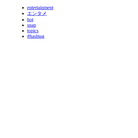
entertainment
エンタメ
hot
snap
topics
#hashtag