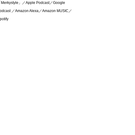
Merkystyle」／Apple Podcast／Google
odcast ／Amazon Alexa／Amazon MUSIC／
potify