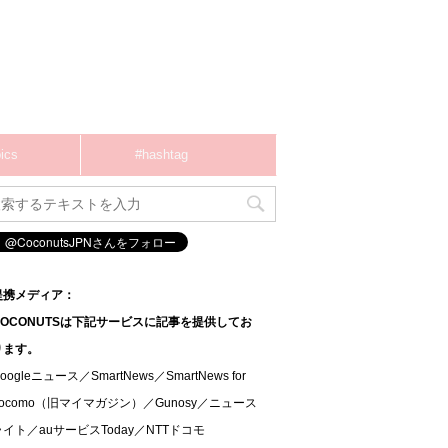
ics
#hashtag
提携メディア：
COCONUTSは下記サービスに記事を提供してお
ります。
oogleニュース／SmartNews／SmartNews for
docomo（旧マイマガジン）／Gunosy／ニュース
ライト／auサービスToday／NTTドコモ