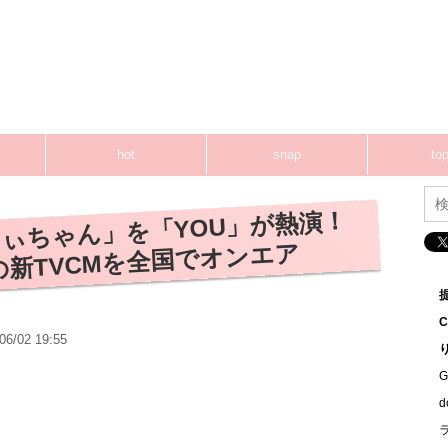
hot
snap
top
ぃちゃん」を「YOU」が熱演！
ドの新TVCMを全国でオンエア
06/02 19:55
G