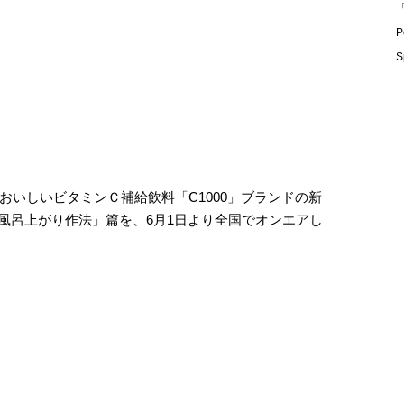
「
P
S
おいしいビタミンＣ補給飲料「C1000」ブランドの新
「風呂上がり作法」篇を、6月1日より全国でオンエアし