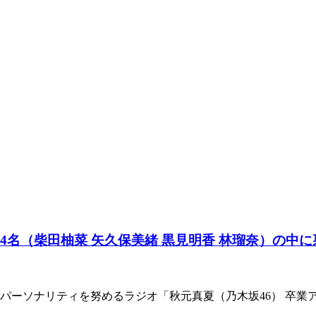
4名（柴田柚菜 矢久保美緒 黒見明香 林瑠奈）の中
がパーソナリティを努めるラジオ「秋元真夏（乃木坂46） 卒業