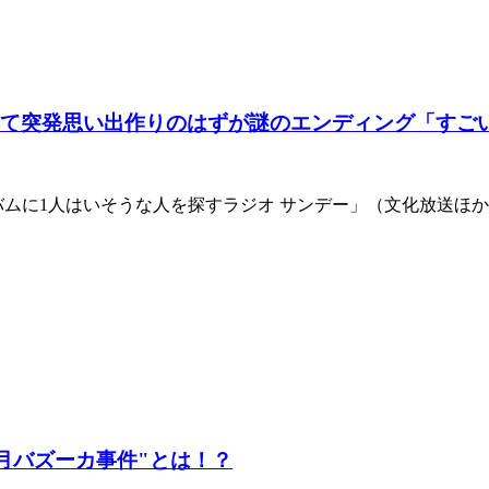
れて突発思い出作りのはずが謎のエンディング「すご
ルバムに1人はいそうな人を探すラジオ サンデー」（文化放送
美月バズーカ事件"とは！？