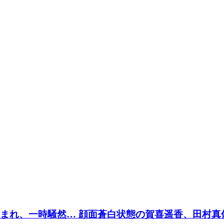
挟まれ、一時騒然… 顔面蒼白状態の賀喜遥香、田村真