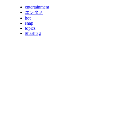
entertainment
エンタメ
hot
snap
topics
#hashtag