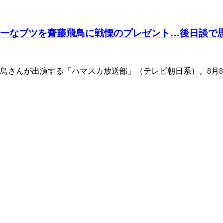
芳一なブツを齋藤飛鳥に戦慄のプレゼント…後日談で
齋藤飛鳥さんが出演する「ハマスカ放送部」（テレビ朝日系）。8