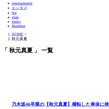
entertainment
エンタメ
hot
snap
topics
#hashtag
HOME
>
秋元真夏
「 秋元真夏 」 一覧
乃木坂46卒業の【秋元真夏】横転した車体に