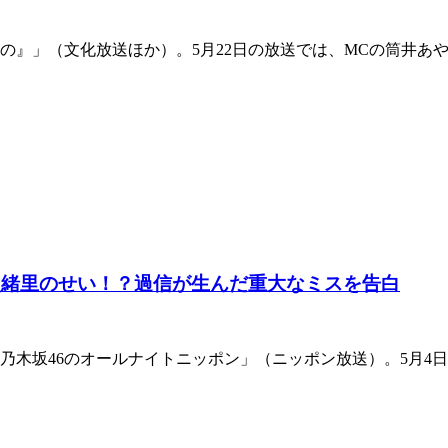
の』」（文化放送ほか）。5月22日の放送では、MCの筒井あや
史緒里のせい！？過信が生んだ重大なミスを告白
「乃木坂46のオールナイトニッポン」（ニッポン放送）。5月