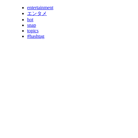
entertainment
エンタメ
hot
snap
topics
#hashtag