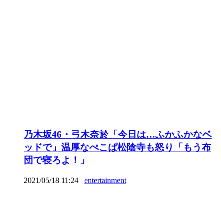
乃木坂46・弓木奈於「今日は…ふかふかなベ
ッドで」温厚なぺこぱ松陰寺も怒り「もう布
団で寝ろよ！」
2021/05/18 11:24
entertainment