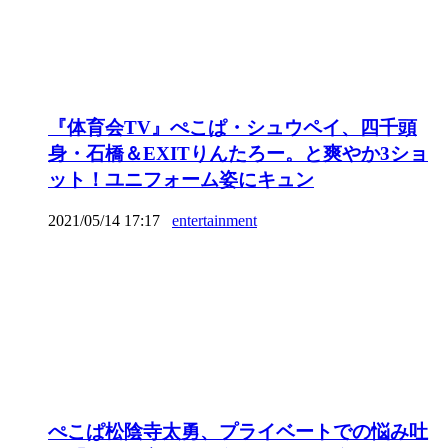
『体育会TV』ぺこぱ・シュウペイ、四千頭
身・石橋＆EXITりんたろー。と爽やか3ショ
ット！ユニフォーム姿にキュン
2021/05/14 17:17
entertainment
ぺこぱ松陰寺太勇、プライベートでの悩み吐