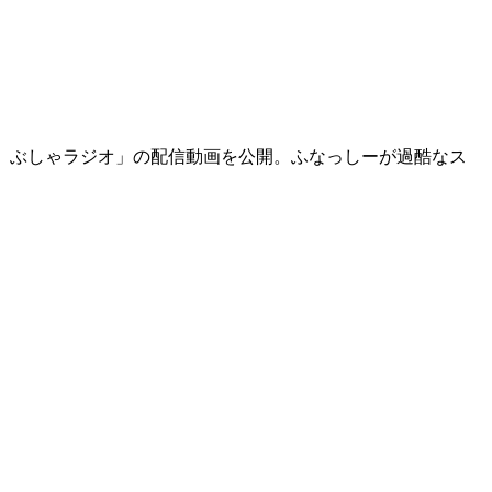
ふな ふな ぶしゃラジオ」の配信動画を公開。ふなっしーが過酷なス