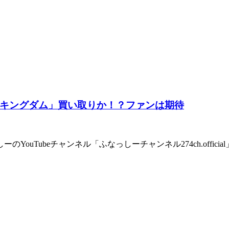
キングダム」買い取りか！？ファンは期待
YouTubeチャンネル「ふなっしーチャンネル274ch.offi