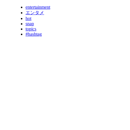
entertainment
エンタメ
hot
snap
topics
#hashtag