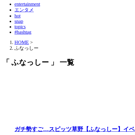
entertainment
エンタメ
hot
snap
topics
#hashtag
HOME
>
ふなっしー
「 ふなっしー 」 一覧
ガチ勢すご…スピッツ草野【ふなっしー】イベ