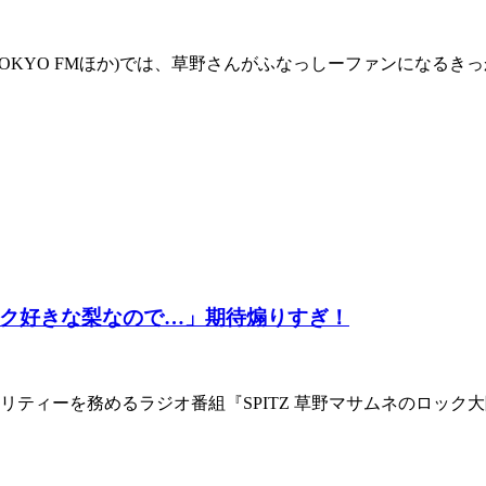
』(TOKYO FMほか)では、草野さんがふなっしーファンにな
ク好きな梨なので…」期待煽りすぎ！
ィーを務めるラジオ番組『SPITZ 草野マサムネのロック大陸漫