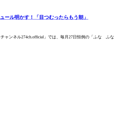
ュール明かす！「目つむったらもう朝」
ーチャンネル274ch.official」では、毎月27日恒例の「