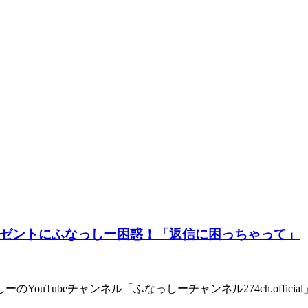
ゼントにふなっしー困惑！「返信に困っちゃって」
YouTubeチャンネル「ふなっしーチャンネル274ch.offi