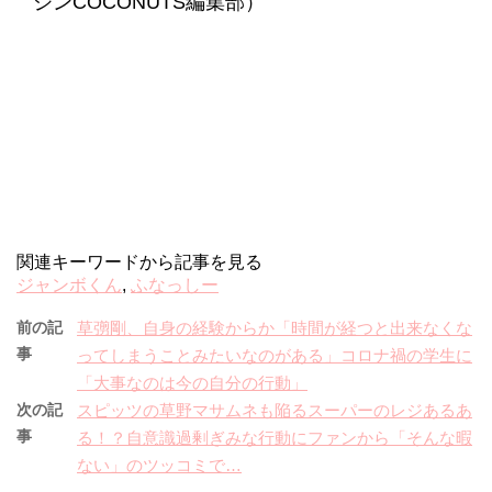
ジンCOCONUTS編集部）
関連キーワードから記事を見る
ジャンボくん
,
ふなっしー
前の記
草彅剛、自身の経験からか「時間が経つと出来なくな
事
ってしまうことみたいなのがある」コロナ禍の学生に
「大事なのは今の自分の行動」
次の記
スピッツの草野マサムネも陥るスーパーのレジあるあ
事
る！？自意識過剰ぎみな行動にファンから「そんな暇
ない」のツッコミで…