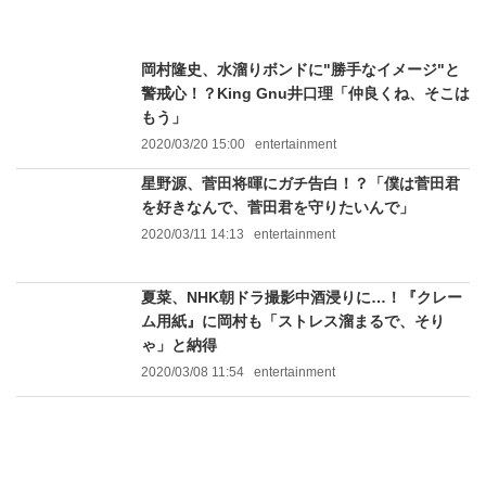
岡村隆史、水溜りボンドに"勝手なイメージ"と
警戒心！？King Gnu井口理「仲良くね、そこは
もう」
2020/03/20 15:00
entertainment
星野源、菅田将暉にガチ告白！？「僕は菅田君
を好きなんで、菅田君を守りたいんで」
2020/03/11 14:13
entertainment
夏菜、NHK朝ドラ撮影中酒浸りに…！『クレー
ム用紙』に岡村も「ストレス溜まるで、そり
ゃ」と納得
2020/03/08 11:54
entertainment