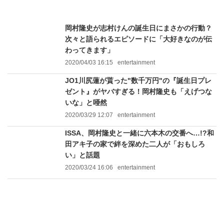
岡村隆史が志村けんの誕生日にまさかの行動？
次々と語られるエピソードに「大好きなのが伝
わってきます」
2020/04/03 16:15
entertainment
JO1川尻蓮が貰った"数千万円"の『誕生日プレ
ゼント』がヤバすぎる！岡村隆史も「えげつな
いな」と唖然
2020/03/29 12:07
entertainment
ISSA、岡村隆史と一緒に六本木の交番へ…!?和
田アキ子の家で絆を深めた二人が「おもしろ
い」と話題
2020/03/24 16:06
entertainment