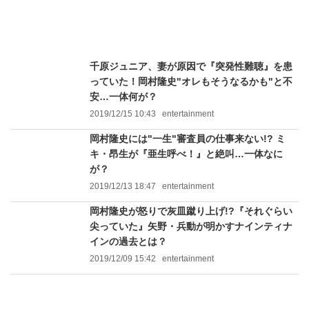
千原ジュニア、妻が原因で『突発性難聴』を患
っていた！岡村隆史"オレもそうなるかも"と不
安…一体何が？
2019/12/15 10:43
entertainment
岡村隆史には"一生"審査員の仕事来ない!? ミ
キ・昂生が『亜生呼べ！』と絶叫…一体なに
が？
2019/12/13 18:47
entertainment
岡村隆史が怒りで灰皿蹴り上げ!?『それぐらい
尖っていた』矢野・兵動が明かすナインティナ
インの過去とは？
2019/12/09 15:42
entertainment