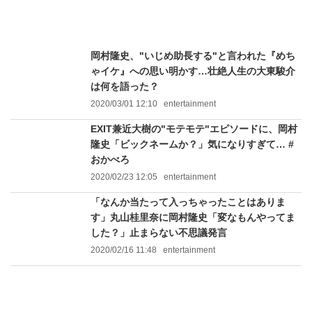
岡村隆史、"いじめ助長する"と言われた『めち
ゃイケ』への思い明かす…壮絶人生の大東駿介
は何を語った？
2020/03/01 12:10
entertainment
EXIT兼近大樹の"モテモテ"エピソードに、岡村
隆史「ビックネームか？」気になりすぎて… #
おかべろ
2020/02/23 12:05
entertainment
「なんか当たって入っちゃったことはありま
す」丸山桂里奈に岡村隆史「変なもんやってま
した？」止まらない不思議発言
2020/02/16 11:48
entertainment