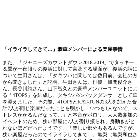
「イライラしてきて…」豪華メンバーによる楽屋事情
また、「ジャニーズカウントダウン2018-2019」でタッキー
＆翼が一夜限りの復活に対して言及する場面が。復活の話に
ついて生田さんは、「タキツバに関しては数日前。会社の方
から聞きました」と説明。生田さんは、俳優・風間俊介さ
ん、長谷川純さん、山下智久との豪華メンバーユニットによ
る「4TOPS」を結成し、タキツバのバックダンサーとして華
を添えました。その際、4TOPSとKAT-TUNの3人を加えた合
計7人が同じ楽屋だったことを明かし「いつも1人なので、ス
トレスかかるんだなって…」と本音がポロリ。大人数参加の
イベントのため、狭い部屋に7人が割り振られ、身動きがと
れないほどだったようです。「楽しい部分もあるんですが、
狭い楽屋だったのでイライラしてきて…。亀梨（亀梨和也さ