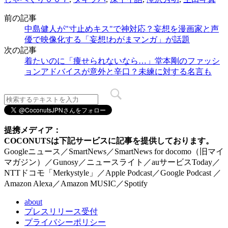
前の記事
中島健人が"寸止めキス"で神対応？妄想を漫画家と声
優で映像化する「妄想!わがまマンガ」が話題
次の記事
着たいのに「痩せられないなら…」堂本剛のファッシ
ョンアドバイスが意外と辛口？未練に対する名言も
提携メディア：
COCONUTSは下記サービスに記事を提供しております。
Googleニュース／SmartNews／SmartNews for docomo（旧マイ
マガジン）／Gunosy／ニュースライト／auサービスToday／
NTTドコモ「Merkystyle」／Apple Podcast／Google Podcast ／
Amazon Alexa／Amazon MUSIC／Spotify
about
プレスリリース受付
プライバシーポリシー