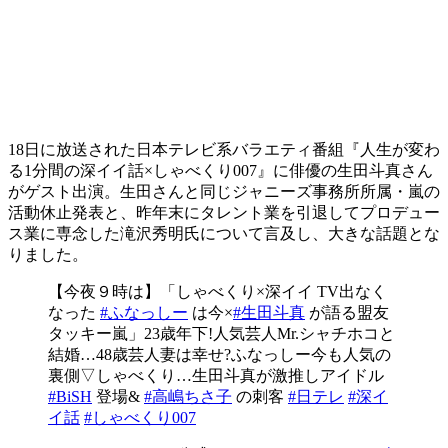
18日に放送された日本テレビ系バラエティ番組『人生が変わ
る1分間の深イイ話×しゃべくり007』に俳優の生田斗真さん
がゲスト出演。生田さんと同じジャニーズ事務所所属・嵐の
活動休止発表と、昨年末にタレント業を引退してプロデュー
ス業に専念した滝沢秀明氏について言及し、大きな話題とな
りました。
【今夜９時は】「しゃべくり×深イイ TV出なく
なった
#ふなっしー
は今×
#生田斗真
が語る盟友
タッキー嵐」23歳年下!人気芸人Mr.シャチホコと
結婚…48歳芸人妻は幸せ?ふなっしー今も人気の
裏側▽しゃべくり…生田斗真が激推しアイドル
#BiSH
登場&
#高嶋ちさ子
の刺客
#日テレ
#深イ
イ話
#しゃべくり007