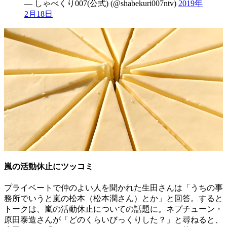
— しゃべくり007(公式) (@shabekuri007ntv)
2019年
2月18日
嵐の活動休止にツッコミ
プライベートで仲のよい人を聞かれた生田さんは「うちの事
務所でいうと嵐の松本（松本潤さん）とか」と回答。すると
トークは、嵐の活動休止についての話題に。ネプチューン・
原田泰造さんが「どのくらいびっくりした？」と尋ねると、