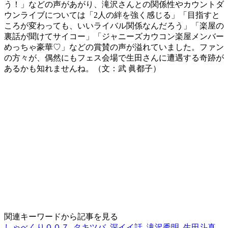
う！」などの声があがり、滝沢さんとの関係性やカウントダ
ウンライブについては「2人の絆を強く感じる」「目指すと
ころが変わっても、いいライバル関係なんだろう」「楽屋の
裏話が聞けてサイコー」「ジャニーズカウコン楽屋メンバー
めっちゃ豪華♡」などの賞賛の声が溢れていました。ファン
の方々が、偶然にもフェス会場で生田さんに遭遇する奇跡が
あるかも知れませんね。（文：武 眞都子）
関連キーワードから記事を見る
しゃべくり００７
,
タキツバ
,
深イイ話
,
滝沢秀明
,
生田斗真