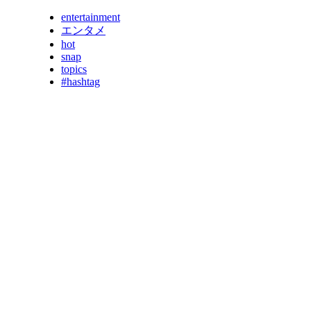
entertainment
エンタメ
hot
snap
topics
#hashtag