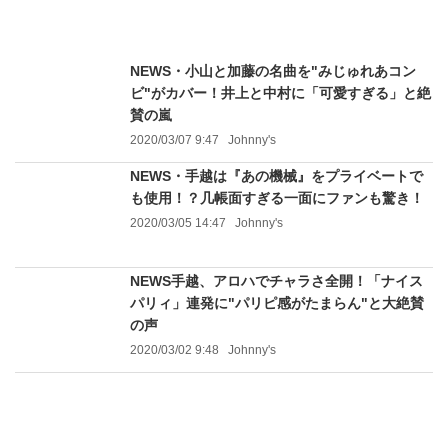
NEWS・小山と加藤の名曲を"みじゅれあコン
ビ"がカバー！井上と中村に「可愛すぎる」と絶
賛の嵐
2020/03/07 9:47
Johnny's
NEWS・手越は『あの機械』をプライベートで
も使用！？几帳面すぎる一面にファンも驚き！
2020/03/05 14:47
Johnny's
NEWS手越、アロハでチャラさ全開！「ナイス
パリィ」連発に"パリピ感がたまらん"と大絶賛
の声
2020/03/02 9:48
Johnny's