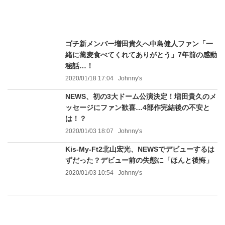
ゴチ新メンバー増田貴久へ中島健人ファン「一
緒に蕎麦食べてくれてありがとう」7年前の感動
秘話…！
2020/01/18 17:04
Johnny's
NEWS、初の3大ドーム公演決定！増田貴久のメ
ッセージにファン歓喜…4部作完結後の不安と
は！？
2020/01/03 18:07
Johnny's
Kis-My-Ft2北山宏光、NEWSでデビューするは
ずだった？デビュー前の失態に「ほんと後悔」
2020/01/03 10:54
Johnny's