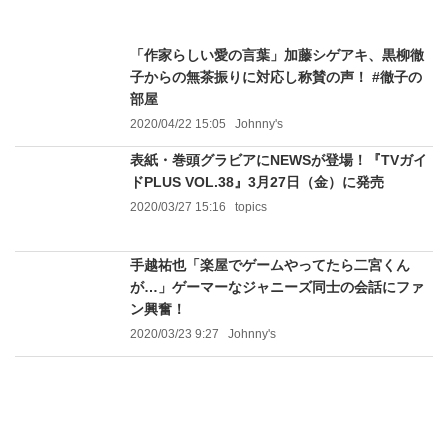
「作家らしい愛の言葉」加藤シゲアキ、黒柳徹
子からの無茶振りに対応し称賛の声！ #徹子の
部屋
2020/04/22 15:05
Johnny's
表紙・巻頭グラビアにNEWSが登場！『TVガイ
ドPLUS VOL.38』3月27日（金）に発売
2020/03/27 15:16
topics
手越祐也「楽屋でゲームやってたら二宮くん
が…」ゲーマーなジャニーズ同士の会話にファ
ン興奮！
2020/03/23 9:27
Johnny's