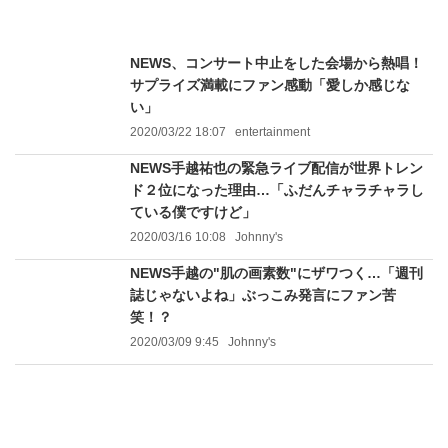
NEWS、コンサート中止をした会場から熱唱！
サプライズ満載にファン感動「愛しか感じな
い」
2020/03/22 18:07
entertainment
NEWS手越祐也の緊急ライブ配信が世界トレン
ド２位になった理由…「ふだんチャラチャラし
ている僕ですけど」
2020/03/16 10:08
Johnny's
NEWS手越の"肌の画素数"にザワつく…「週刊
誌じゃないよね」ぶっこみ発言にファン苦
笑！？
2020/03/09 9:45
Johnny's