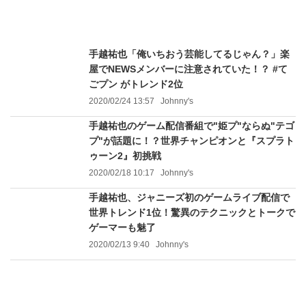
手越祐也「俺いちおう芸能してるじゃん？」楽
屋でNEWSメンバーに注意されていた！？ #て
ごプン がトレンド2位
2020/02/24 13:57
Johnny's
手越祐也のゲーム配信番組で"姫プ"ならぬ"テゴ
プ"が話題に！？世界チャンピオンと『スプラト
ゥーン2』初挑戦
2020/02/18 10:17
Johnny's
手越祐也、ジャニーズ初のゲームライブ配信で
世界トレンド1位！驚異のテクニックとトークで
ゲーマーも魅了
2020/02/13 9:40
Johnny's