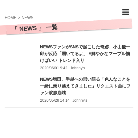
HOME
>
NEWS
「 NEWS 」 一覧
NEWSファンがSNSで起こした奇跡…小山慶一
郎が反応「届いてるよ」 #鮮やかなマーブル描
けばいい トレンド入り
2020/06/01 9:42
Johnny's
NEWS増田、手越への思い語る「色んなことを
一緒に乗り越えてきました」リクエスト曲にフ
ァン涙腺崩壊
2020/05/28 14:14
Johnny's