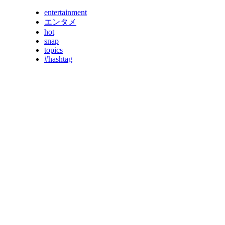
entertainment
エンタメ
hot
snap
topics
#hashtag