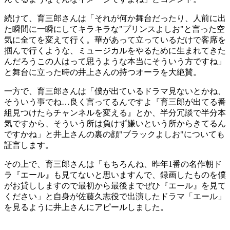
続けて、育三郎さんは「それが何か舞台だったり、人前に出
た瞬間に一瞬にしてキラキラな"プリンスよしお"と言った空
気に全てを変えて行く。華があって立っているだけで客席を
掴んで行くような、ミュージカルをやるために生まれてきた
んだろうこの人はって思うような本当にそういう方ですね」
と舞台に立った時の井上さんの持つオーラを大絶賛。
一方で、育三郎さんは「僕が出ているドラマ見ないとかね、
そういう事でね…良く言ってるんですよ『育三郎が出てる番
組見つけたらチャンネルを変える』とか、半分冗談で半分本
気ですから、そういう所は負けず嫌いという所からきてるん
ですかね」と井上さんの裏の顔"ブラックよしお"についても
証言します。
その上で、育三郎さんは「もちろんね、昨年1番の名作朝ド
ラ『エール』も見てないと思いますんで、録画したものを僕
がお貸ししますので最初から最後までぜひ『エール』を見て
ください」と自身が佐藤久志役で出演したドラマ「エール」
を見るように井上さんにアピールしました。