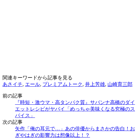
関連キーワードから記事を見る
あさイチ
,
エール
,
プレミアムトーク
,
井上芳雄
,
山崎育三郎
前の記事
『時短・激ウマ・高タンパク質』サバンナ高橋のダイ
エットレシピがヤバイ「めっちゃ美味くなる究極のス
パイス」
次の記事
矢作「俺の耳元で…」あの俳優からまさかの告白！お
ぎやはぎの影響力は想像以上！？