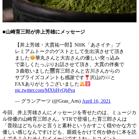
■山崎育三郎が井上芳雄にメッセージ
【井上芳雄・大貫祐一郎】NHK「あさイチ」プ
レミアムトークのゲストとして生出演させて頂き
ました
華丸さんと大吉さんの優しい突っ込み
で楽しくたっぷりお話させて頂き、大貫の伴奏で
３曲歌いました
育三郎さんと古川さんからの
サプライズコメントも感謝です
沢山の
と
FAXありがとうございました
pic.twitter.com/MXbHyQbPea
— グランアーツ (@Gran_Arts)
April 16, 2021
今回、井上芳雄さんにメッセージを寄せたのは、ミュージカ
ル俳優の山崎育三郎さん。VTRで登場した育三郎さんは
「普段はどちらかと言うと素朴というかすごく穏やかな方で
優しい感じなんですけども、眼鏡をかけて何か静かに本を読
んでるようなそんなイメージですよね」とコメント。