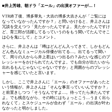
■井上芳雄、朝ドラ「エール」の出演オファーが…！
VTR終了後、博多華丸・大吉の博多大吉さんが「ご覧には
なっていなかったんですか？」と問いかけると、井上さんは
冗談を交えつつ「見たかったんですよ。見たかったんですけ
ど、育三郎が活躍してるっていうのをもう聞いてたんでそこ
は心を鬼にして」とコメント。
さらに、井上さんは「噂はどんどん入ってきて、しかもどん
どん色んなミュージカル俳優が出てる…。出てるって聞い
て、周りの人からら井上君はいつ出るの？みたいな感じのプ
レッシャーをかけられてたんですよ。でも自分が出たいから
出れるもんじゃないじゃないですか」と周囲からのプレッシ
ャーを感じていたと言います。
しかし、ここで井上さんに「エール」のオファーがあったと
いう情報が。井上さんは「そんな事言っていいんですか？」
と前置きしつつ「そうなんですよ…。待ってたら来たんです
よ。でも残念ながら、その時にはちょっとこう…うまく出ら
れなくて」とスケジュールが合わず「エール」の出演が叶わ
なかったと明かしました。