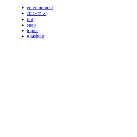
entertainment
エンタメ
hot
snap
topics
#hashtag