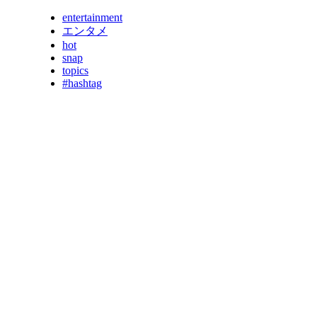
entertainment
エンタメ
hot
snap
topics
#hashtag