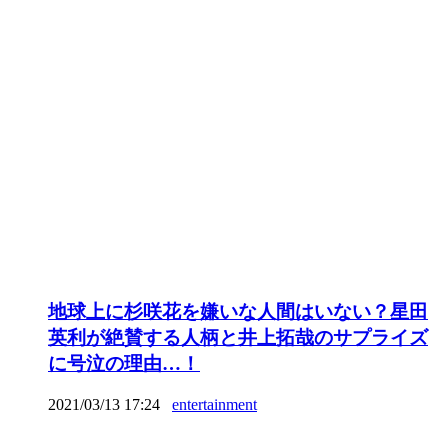
地球上に杉咲花を嫌いな人間はいない？星田
英利が絶賛する人柄と井上拓哉のサプライズ
に号泣の理由…！
2021/03/13 17:24
entertainment