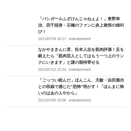
「バシガールふざけんじゃねぇよ！」東野幸
治、四千頭身・石橋のファンに炎上覚悟の雄叫
び！
2021/07/19 16:27
entertainment
なかやまきんに君、松本人志を筋肉評価！足を
鍛えたら「筋肉芸人としてはもう一つ上のラン
クにいきます」と謎の期待寄せる
2021/07/12 15:24
entertainment
「ごっつい睨んだ」ほんこん、天敵・浜田雅功
との収録で感じた"恐怖"明かす！「ほんまに怖
いのはあの人やから」
2021/07/05 10:58
entertainment