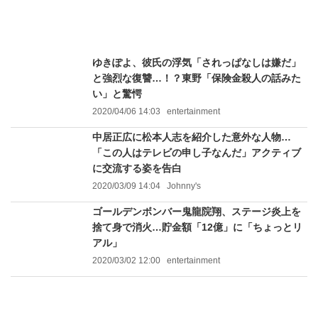
ゆきぽよ、彼氏の浮気「されっぱなしは嫌だ」
と強烈な復讐…！？東野「保険金殺人の話みた
い」と驚愕
2020/04/06 14:03
entertainment
中居正広に松本人志を紹介した意外な人物…
「この人はテレビの申し子なんだ」アクティブ
に交流する姿を告白
2020/03/09 14:04
Johnny's
ゴールデンボンバー鬼龍院翔、ステージ炎上を
捨て身で消火…貯金額「12億」に「ちょっとリ
アル」
2020/03/02 12:00
entertainment