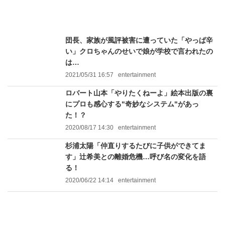
団長、家族が風評被害に遭っていた「やっぱ辛
い」クロちゃんのせいで娘が学校で言われたの
は…
2021/05/31 16:57
entertainment
ロバート山本「やりたくねーよ」絵本出版の裏
にプロも感心する"奇妙なシステム"があっ
た！？
2020/08/17 14:30
entertainment
杉浦太陽「仲直りするたびに子供ができてま
す」辻希美との離婚危機…呼び名の変化を語
る！
2020/06/22 14:14
entertainment