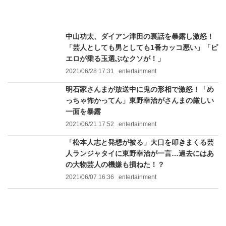
中山功太、ダイアン津田の裏話を暴露し激怒！
「芸人としても男としても1番カッコ悪い」「ピ
エロが乗る玉選ぶなクソが！」
2021/06/28 17:31
entertainment
明石家さんまが放送中に鬼の形相で激怒！「め
っちゃ怖かってん」東野幸治がさんまの厳しい
一面を暴露
2021/06/21 17:52
entertainment
「松本人志と発想が被る」大口を叩きまくる芸
人ランジャタイに東野幸治が一言…過去にはあ
の大物芸人の機嫌も損ねた！？
2021/06/07 16:36
entertainment