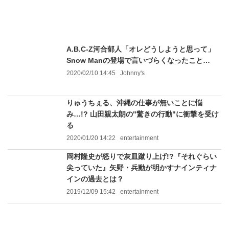
A.B.C-Z河合郁人「オレどうしようと思って」
Snow Manの登場で言いづらくなったこと…
2020/02/10 14:45
Johnny's
りゅうちぇる、沖縄の仕事が無いことに悩
み…!? 山田親太朗の"驚きの行動"に衝撃を受け
る
2020/01/20 14:22
entertainment
岡村隆史が怒りで灰皿蹴り上げ!?『それぐらい
尖っていた』矢野・兵動が明かすナインティナ
インの過去とは？
2019/12/09 15:42
entertainment