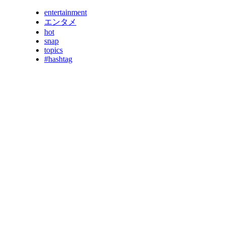
entertainment
エンタメ
hot
snap
topics
#hashtag