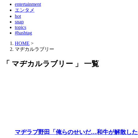
entertainment
エンタメ
hot
snap
topics
#hashtag
HOME
>
マヂカルラブリー
「 マヂカルラブリー 」 一覧
マヂラブ野田「俺らのせいだ…和牛が解散した