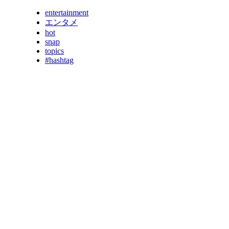
entertainment
エンタメ
hot
snap
topics
#hashtag