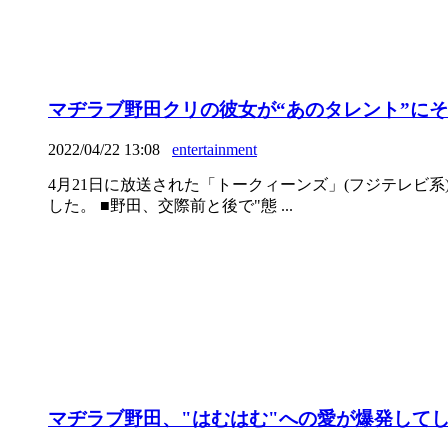
マヂラブ野田クリの彼女が“あのタレント”に
2022/04/22 13:08
entertainment
4月21日に放送された「トークィーンズ」(フジテレビ
した。 ■野田、交際前と後で"態 ...
マヂラブ野田、"はむはむ"への愛が爆発して