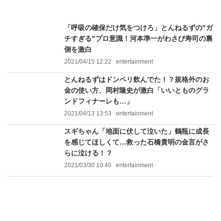
「呼吸の確保だけ気をつけろ」とんねるずの"ガ
チすぎる"プロ意識！河本準一がわさび寿司の裏
側を激白
2021/04/15 12:22
entertainment
とんねるずはドンペリ飲んでた！？規格外のお
金の使い方、岡村隆史が激白「いいとものグラ
ンドフィナーレも…」
2021/04/13 13:53
entertainment
スギちゃん「地面に伏して泣いた」鶴瓶に成長
を感じてほしくて…救った石橋貴明の金言がさ
らに泣ける！？
2021/03/30 10:40
entertainment