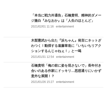
「本当に戦力外通告」石橋貴明、精神的ダメー
ジ激白『みなおか』は「人生のほとんど」
2021/02/01 11:16
entertainment
木梨憲武から出た『浜ちゃん』発言にネットざ
わつく！動揺する遠藤章造に「いちいちリアク
ションするんじゃねぇ！」と一喝
2021/01/31 12:54
entertainment
石橋貴明「俺の前に姿を現さないで」長年付き
合いのある作家にドッキリ…思惑通りにいかず
意外な展開！？
2021/01/26 15:27
entertainment