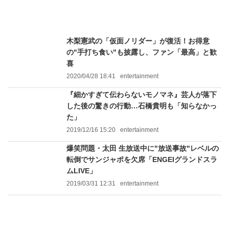
木梨憲武の「仮面ノリダー」が復活！お得意
の"手打ち食い"も披露し、ファン「最高」と歓
喜
2020/04/28 18:41
entertainment
『細かすぎて伝わらないモノマネ』芸人が落下
した後の驚きの行動…石橋貴明も「知らなかっ
た」
2019/12/16 15:20
entertainment
爆笑問題・太田 生放送中に"放送事故"レベルの
転倒でサンジャポを欠席「ENGEIグランドスラ
ムLIVE」
2019/03/31 12:31
entertainment