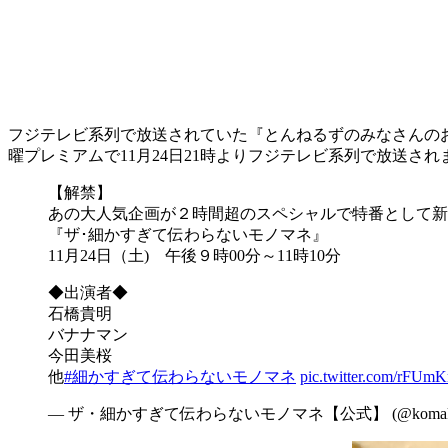
フジテレビ系列で放送されていた『とんねるずのみなさんの
曜プレミアムで11月24日21時よりフジテレビ系列で放送され
【解禁】
あの大人気企画が２時間超のスペシャルで特番として新
『ザ･細かすぎて伝わらないモノマネ』
11月24日（土) 午後９時00分～11時10分
◆出演者◆
石橋貴明
バナナマン
今田美桜
他
#細かすぎて伝わらないモノマネ
pic.twitter.com/rFU
— ザ・細かすぎて伝わらないモノマネ【公式】 (@komaka_f