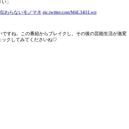
さい」
て伝わらないモノマネ
pic.twitter.com/M4L34l1Lwp
いですね。この番組からブレイクし、その後の芸能生活が激変
ェックしてみてくださいね♡