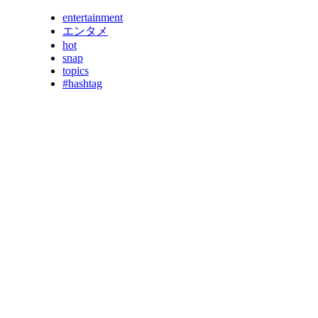
entertainment
エンタメ
hot
snap
topics
#hashtag