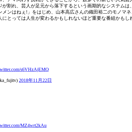
ジが割れ、芸人が足元から落下するという画期的なシステムは
ンメンはねぇ!」をはじめ、山本高広さんの織田裕二のモノマ
人にとっては人生が変わるかもしれないほど重要な番組かもし
.twitter.com/s6VHzAjEMQ
ujitv)
2018年11月22日
.twitter.com/MZ4wrt2kAu