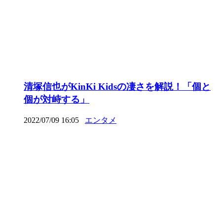
清塚信也がKinKi Kidsの凄さを解説！「個と
個が対峙する」
2022/07/09 16:05
エンタメ