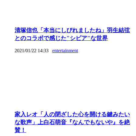
清塚信也「本当にしびれましたね」羽生結弦
とのコラボで感じた"シビア"な世界
2021/01/22 14:33
entertainment
家入レオ「人の閉ざした心を開ける鍵みたい
な歌声」上白石萌音『なんでもないや』を絶
賛！