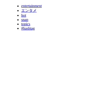
entertainment
エンタメ
hot
snap
topics
#hashtag