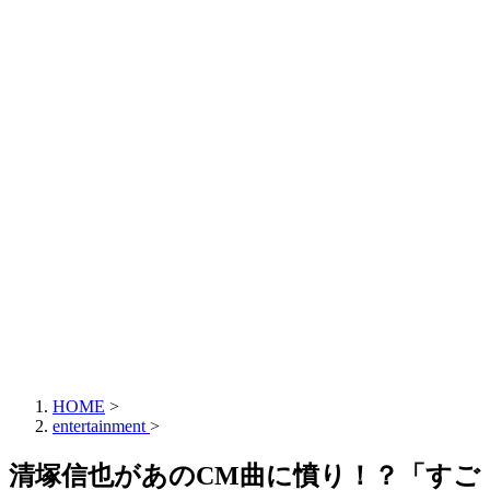
HOME
>
entertainment
>
清塚信也があのCM曲に憤り！？「すご