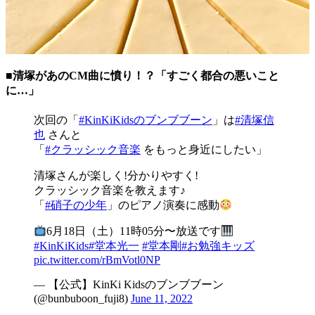
■清塚があのCM曲に憤り！？「すごく都合の悪いこと
に…」
次回の「
#KinKiKidsのブンブブーン
」は
#清塚信
也
さんと
「
#クラッシック音楽
をもっと身近にしたい」
清塚さんが楽しく!分かりやすく!
クラッシック音楽を教えます♪
「
#硝子の少年
」のピアノ演奏に感動
6月18日（土）11時05分〜放送です
#KinKiKids
#堂本光一
#堂本剛
#お勉強キッズ
pic.twitter.com/rBmVotl0NP
— 【公式】KinKi Kidsのブンブブーン
(@bunbuboon_fuji8)
June 11, 2022