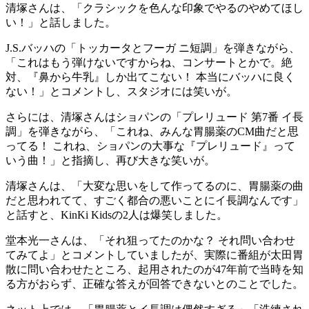
清塚さんは、「クラシックを色んな印象でやるのやめてほし
い！」と話しました。
J.S.バッハの「トッカータとフーガ ニ短調」を弾きながら、
「これはもう弾けないですからね、コンサートとかで。絶
対、『鼻から牛乳』しか出てこない！ 本当にバッハに良く
ない！」とコメントし、スタジオには笑いが。
さらには、清塚さんはショパンの「プレリュード 第7番 イ長
調」を弾きながら、「これね、みんな胃腸薬のCM曲だと思
ってる！ これね、ショパンの大事な『プレリュード』って
いう曲！」と指摘し、再び大きな笑いが。
清塚さんは、「大変な思いをして作ってるのに、胃腸薬の曲
だと思われてて、すごく都合の悪いことにイ長調なんです」
と話すと、KinKi Kidsの2人は爆笑しました。
堂本光一さんは、「それ狙ってたのかな？ それ問い合わせ
てみてよ」とコメントしていましたが、実際に番組が太田胃
散に問い合わせたところ、起用されたのが47年前で当時を知
る方がおらず、正確な答えが回答できないとのことでした。