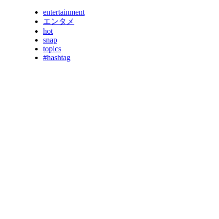
entertainment
エンタメ
hot
snap
topics
#hashtag