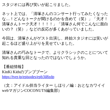
スタジオには再び笑いが起こりました。
ネット上では、「清塚さんのコンサート行ってみたくなった
な…！どんなトークが聞けるのかを含めて（笑）」「天才！
清塚さんトーク天才！！！！」「清塚さん何でこんなに面白
いの？（笑）」などの反応が多くあがっていました。
今回は、清塚さんがゲスト出演し、終始スタジオには笑いが
起こるほど盛り上がりを見せていました。
清塚さんの巧みなトークで、よりクラシックのことについて
知れる貴重な回となったのではないでしょうか。
【番組情報】
KinKi Kidsのブンブブーン
https://tver.jp/episodes/epb3il8zdp
（文：アイドル担当ライター しほり／編：おとなカワイイ
webマガジンCOCONUTS編集部）