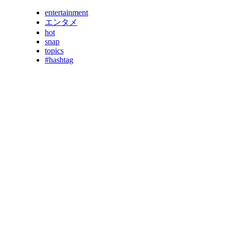
entertainment
エンタメ
hot
snap
topics
#hashtag