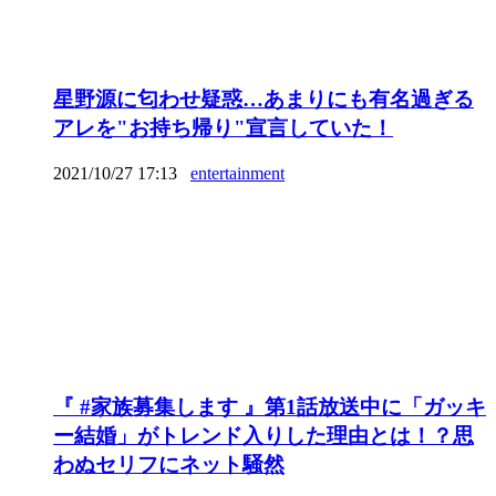
星野源に匂わせ疑惑…あまりにも有名過ぎる
アレを"お持ち帰り"宣言していた！
2021/10/27 17:13
entertainment
『 #家族募集します 』第1話放送中に「ガッキ
ー結婚」がトレンド入りした理由とは！？思
わぬセリフにネット騒然