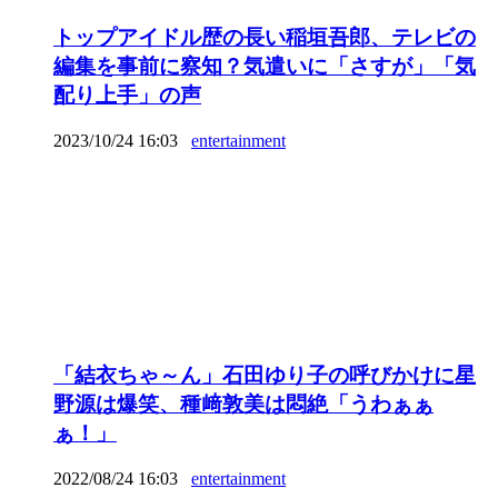
トップアイドル歴の長い稲垣吾郎、テレビの
編集を事前に察知？気遣いに「さすが」「気
配り上手」の声
2023/10/24 16:03
entertainment
「結衣ちゃ～ん」石田ゆり子の呼びかけに星
野源は爆笑、種﨑敦美は悶絶「うわぁぁ
ぁ！」
2022/08/24 16:03
entertainment