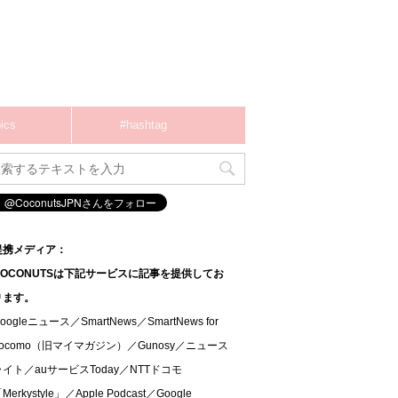
ics
#hashtag
提携メディア：
COCONUTSは下記サービスに記事を提供してお
ります。
oogleニュース／SmartNews／SmartNews for
docomo（旧マイマガジン）／Gunosy／ニュース
ライト／auサービスToday／NTTドコモ
Merkystyle」／Apple Podcast／Google