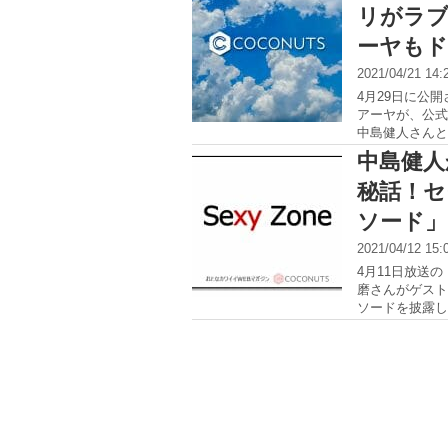
リがラ
ーヤもド
2021/04/21 14
4月29日に公
アーヤが、公式T
中島健人さんと
中島健人
秘話！セ
ソード」
2021/04/12 15
4月11日放送の
磨さんがゲスト
ソードを披露し