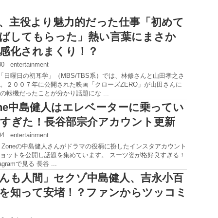
、主役より魅力的だった仕事「初めて
ばしてもらった」熱い言葉にまさか
感化されまくり！？
:30
entertainment
の「日曜日の初耳学」（MBS/TBS系）では、林修さんと山田孝之さ
。２００７年に公開された映画「クローズZERO」が山田さんに
の転機だったことが分かり話題にな ...
 Zone中島健人はエレベーターに乗ってい
すぎた！長谷部宗介アカウント更新
:04
entertainment
xy Zoneの中島健人さんがドラマの役柄に扮したインスタアカウント
ョットを公開し話題を集めています。 スーツ姿が格好良すぎる！
gramで見る 長谷 ...
んも人間」セクゾ中島健人、吉永小百
を知って安堵！？ファンからツッコミ