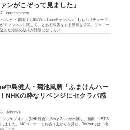
ファンがこぞって見ました」
:47
entertainment
笑いコンビ・霜降り明星のYouTubeチャンネル「しもふりチューブ」
がチャンネルに関して、とある報告をする動画を公開。ジャニー
込んだ爆笑の結末が話題になってい ...
 Zone中島健人・菊池風磨「ふまけんハー
！NHKの粋なリベンジにセクラバ感
:55
Johnny's
「シブヤノオト」(NHK総合)にSexy Zoneが出演し、新曲「LET'S
露しました。MCコーナーでも盛り上がりを見せ、Twitterでは「桃
「ふま ...