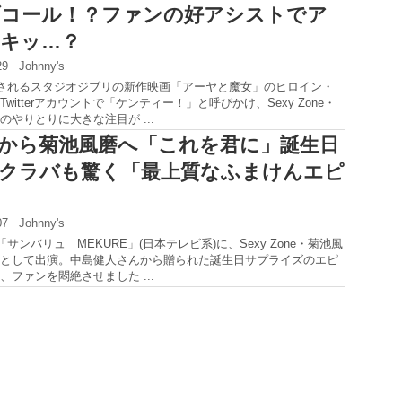
ブコール！？ファンの好アシストでア
キッ…？
:29
Johnny's
開されるスタジオジブリの新作映画「アーヤと魔女」のヒロイン・
witterアカウントで「ケンティー！」と呼びかけ、Sexy Zone・
のやりとりに大きな注目が ...
から菊池風磨へ「これを君に」誕生日
クラバも驚く「最上質なふまけんエピ
:07
Johnny's
「サンバリュ MEKURE」(日本テレビ系)に、Sexy Zone・菊池風
として出演。中島健人さんから贈られた誕生日サプライズのエピ
、ファンを悶絶させました ...