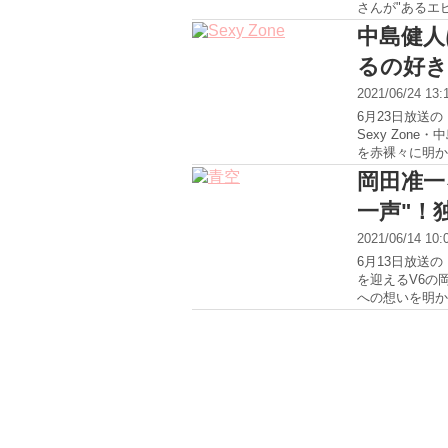
さんが"あるエピ
中島健人
るの好き
2021/06/24 13
6月23日放送
Sexy Zo
を赤裸々に明かし
岡田准一
一声"！
2021/06/14 10
6月13日放送
を迎えるV6の
への想いを明かし