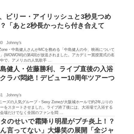
、ビリー・アイリッシュと3秒見つめ
？「あと2秒長かったら付き合えて
:40
Johnny's
y Zone・中島健人さんがMCを務める「中島健人の今、映画について
」(WOWOW)の第4回が放送されました。アカデミー賞授賞式の名
中で、アメリカの人気歌手 ...
島健人・佐藤勝利、ライブ直後の入浴
クラバ悶絶！デビュー10周年ツアーつ
:41
Johnny's
ニーズの人気グループ・Sexy Zoneが大阪城ホールで約2年ぶりの
ーをスタートさせました。ライブ終了後には、大浴場で入浴する
会場だけでなく全国のファンを悶 ...
タのせいで霜降り明星がプチ炎上！？
ん言ってない」大爆笑の展開「全ジャ