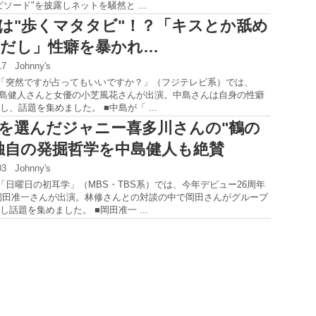
ソード"を披露しネットを騒然と ...
は"歩くマタタビ"！？「キスとか舐め
だし」性癖を暴かれ…
:17
Johnny's
の「突然ですが占ってもいいですか？」（フジテレビ系）では、
ne・中島健人さんと女優の小芝風花さんが出演。中島さんは自身の性癖
、話題を集めました。 ■中島が「 ...
を選んだジャニー喜多川さんの"鶴の
独自の発掘哲学を中島健人も絶賛
:03
Johnny's
の「日曜日の初耳学」（MBS・TBS系）では、今年デビュー26周年
岡田准一さんが出演。林修さんとの対談の中で岡田さんがグループ
話題を集めました。 ■岡田准一 ...