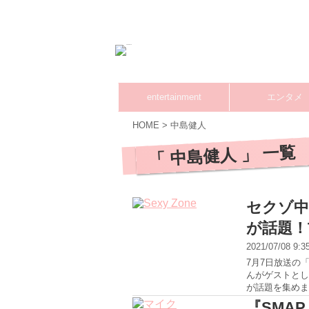
entertainment
エンタメ
HOME
>
中島健人
「 中島健人 」 一覧
セクゾ中
が話題！
2021/07/08 9:
7月7日放送の「
んがゲストとし
が話題を集めました
『SMA