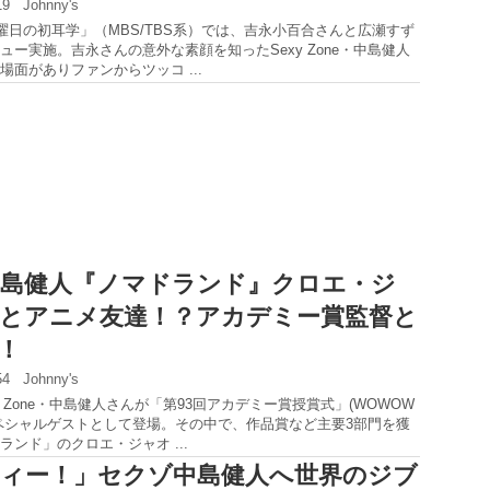
:19
Johnny's
日曜日の初耳学」（MBS/TBS系）では、吉永小百合さんと広瀬すず
ュー実施。吉永さんの意外な素顔を知ったSexy Zone・中島健人
場面がありファンからツッコ ...
島健人『ノマドランド』クロエ・ジ
とアニメ友達！？アカデミー賞監督と
！
:54
Johnny's
xy Zone・中島健人さんが「第93回アカデミー賞授賞式」(WOWOW
ペシャルゲストとして登場。その中で、作品賞など主要3部門を獲
ランド」のクロエ・ジャオ ...
ィー！」セクゾ中島健人へ世界のジブ