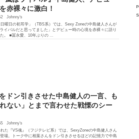
を赤裸々に激白！
P
S
:52
Johnny's
日曜日の初耳学」（TBS系）では、Sexy Zoneの中島健人さんが
はライバルだと思ってました」とデビュー時の心境を赤裸々に語り
。 ■冨永愛、10年ぶりの ...
をドン引きさせた中島健人の一言、も
れない」とまで言わせた戦慄のシー
:55
Johnny's
された『VS魂』（フジテレビ系）では、SexyZoneの中島健人さん
登場。トーク中に相葉さんをドン引きさせるほどの記憶力で中島