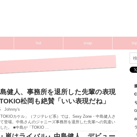
hot
snap
top
島健人、事務所を退所した先輩の表現
TOKIO松岡も絶賛「いい表現だね」
35
Johnny's
G
TOKIOカケル」（フジテレビ系）では、Sexy Zone・中島健人さ
て登場。中島さんのジャニーズ事務所を退所した先輩への気遣い
。 ■中島が「TOKIO ...
P・嵐はライバル』中島健人、デビュー
「