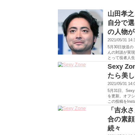
山田孝之
自分で選
の人物が
2021/05/31 14
5月30日放送
んの対談が実現
とって役者人生
Sexy
たら美し
2021/05/31 14
5月31日、Se
を更新。オフシ
この投稿をInsta
「吉永さ
合の素顔
続々