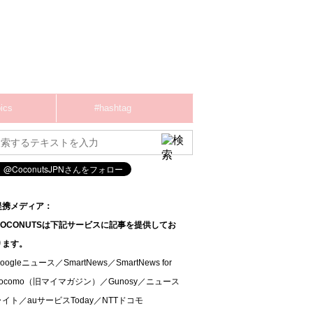
ics
#hashtag
提携メディア：
COCONUTSは下記サービスに記事を提供してお
ります。
oogleニュース／SmartNews／SmartNews for
docomo（旧マイマガジン）／Gunosy／ニュース
ライト／auサービスToday／NTTドコモ