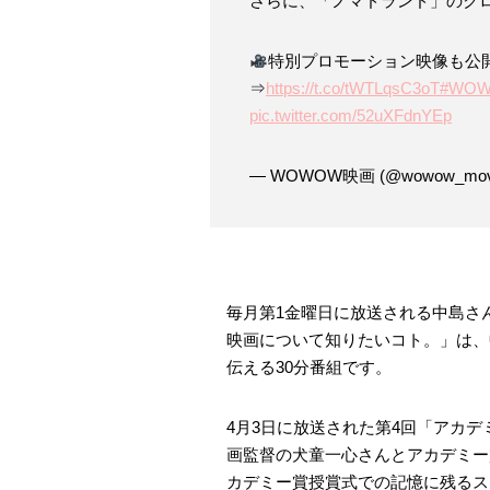
さらに、「ノマドランド」のク
特別プロモーション映像も公
⇒
https://t.co/tWTLqsC3oT
#WO
pic.twitter.com/52uXFdnYEp
— WOWOW映画 (@wowow_mov
毎月第1金曜日に放送される中島さ
映画について知りたいコト。」は、
伝える30分番組です。
4月3日に放送された第4回「アカ
画監督の犬童一心さんとアカデミー
カデミー賞授賞式での記憶に残るス