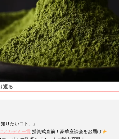
り返る
て知りたいコト。』
送
#アカデミー賞
授賞式直前！豪華座談会をお届け