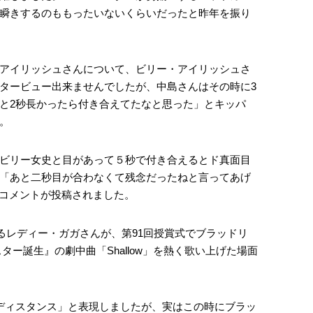
瞬きするのももったいないくらいだったと昨年を振り
アイリッシュさんについて、ビリー・アイリッシュさ
タービュー出来ませんでしたが、中島さんはその時に3
と2秒長かったら付き合えてたなと思った」とキッパ
。
ビリー女史と目があって５秒で付き合えるとド真面目
「あと二秒目が合わなくて残念だったねと言ってあげ
いコメントが投稿されました。
するレディー・ガガさんが、第91回授賞式でブラッドリ
ター誕生』の劇中曲「Shallow」を熱く歌い上げた場面
ディスタンス」と表現しましたが、実はこの時にブラッ