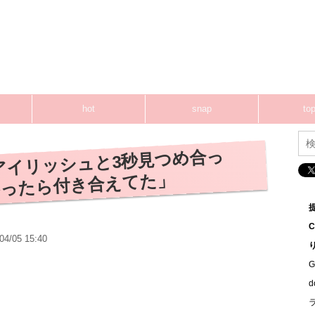
hot
snap
top
アイリッシュと3秒見つめ合っ
かったら付き合えてた」
04/05 15:40
G