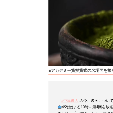
■アカデミー賞授賞式の名場面を振
『
#中島健人
の今、映画につい
4/2(金)よる10時～第4回を放