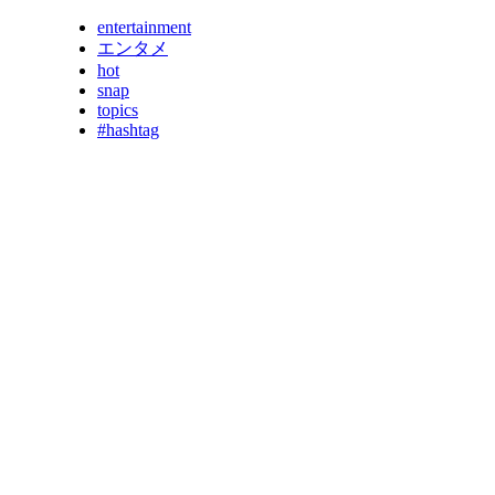
entertainment
エンタメ
hot
snap
topics
#hashtag