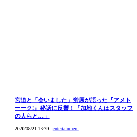
宮迫と「会いました」蛍原が語った『アメト
ーーク!』秘話に反響！「加地くんはスタッフ
の人らと…」
2020/08/21 13:39
entertainment