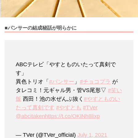
■パンサーの結成秘話が明らかに
ABCテレビ「やすとものいたって真剣で
す」
異色トリオ「
#パンサー
」
#チョコプラ
が
タレコミ！元ギャル男・管VS尾形▽
#笑い
飯
西田！池の水ぜんぶ抜く
#やすとものい
たって真剣です
#やすとも
#TVer
@abcitaken
https://t.co/OKlNh8lixp
— TVer (@TVer_official)
July 1, 2021