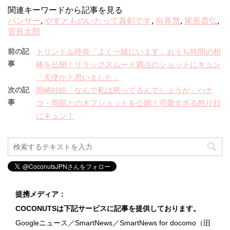
関連キーワードから記事を見る
パンサー
,
やすとものいたって真剣です
,
向井慧
,
尾形貴弘
,
菅良太郎
前の記
トリンドル玲奈「よく一緒にいます」おうち時間の相
事
棒を公開！リラックスムード満点のショットにキュン
「天使かと思いました」
次の記
岡崎紗絵「なんで私は怒ってるんでしょうか」ハナ
事
コ・岡部とのオフショットを公開！可愛すぎる怒り顔
にキュン！
提携メディア：
COCONUTSは下記サービスに記事を提供しております。
Googleニュース／SmartNews／SmartNews for docomo（旧