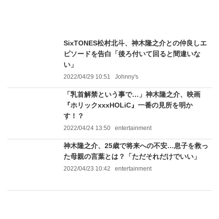
SixTONES松村北斗、神木隆之介との仲良しエ
ピソードを告白「後ろ付いて回ると間違いな
い」
2022/04/29 10:51
Johnny's
「乳首解禁という事で…」神木隆之介、映画
『ホリックxxxHOLiC』一番の見所を明か
す！？
2022/04/24 13:50
entertainment
神木隆之介、25歳で将来への不安…息子を救っ
た母親の言葉とは？「ただそれだけでいい」
2022/04/23 10:42
entertainment