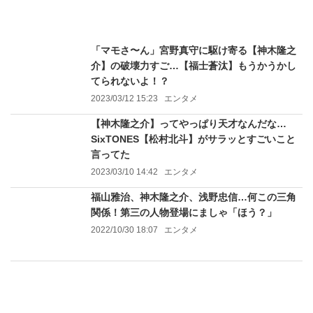
「マモさ〜ん」宮野真守に駆け寄る【神木隆之
介】の破壊力すご…【福士蒼汰】もうかうかし
てられないよ！？
2023/03/12 15:23
エンタメ
【神木隆之介】ってやっぱり天才なんだな…
SixTONES【松村北斗】がサラッとすごいこと
言ってた
2023/03/10 14:42
エンタメ
福山雅治、神木隆之介、浅野忠信…何この三角
関係！第三の人物登場にましゃ「ほう？」
2022/10/30 18:07
エンタメ