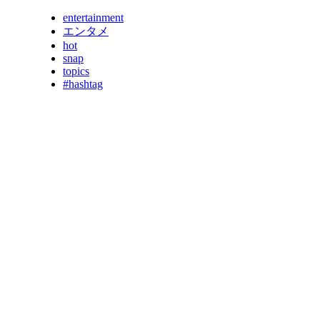
entertainment
エンタメ
hot
snap
topics
#hashtag