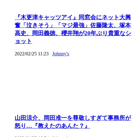
『木更津キャッツアイ』同窓会にネット大興
奮「泣きそう」「マジ最強」佐藤隆太、塚本
高史、岡田義徳、櫻井翔が20年ぶり貴重なシ
ョット
2022/02/25 11:23
Johnny's
山田涼介、岡田准一を尊敬しすぎて事務所が
怒り…『教えたのあんた？』