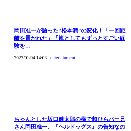
岡田准一が語った“松本潤”の変化！「一回距
離を置かれた」「嵐としてもずっとすごい経
験を…」
2023/01/04 14:03
entertainment
ちゃんとした坂口健太郎の横で超ひらパー兄
さん岡田准一、『ヘルドッグス』の告知なの