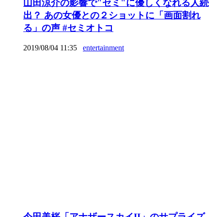
山田涼介の影響で"セミ"に優しくなれる人続
出？ あの女優との２ショットに「画面割れ
る」の声 #セミオトコ
2019/08/04 11:35
entertainment
今田美桜「アナザースカイII」のサプライズ