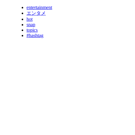
entertainment
エンタメ
hot
snap
topics
#hashtag