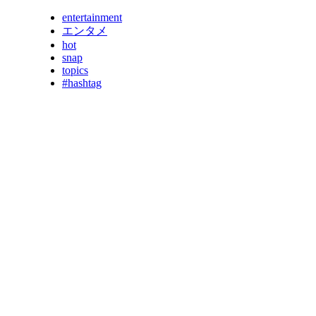
entertainment
エンタメ
hot
snap
topics
#hashtag