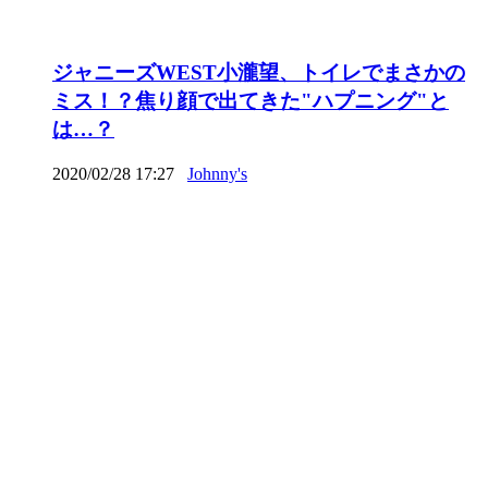
ジャニーズWEST小瀧望、トイレでまさかの
ミス！？焦り顔で出てきた"ハプニング"と
は…？
2020/02/28 17:27
Johnny's