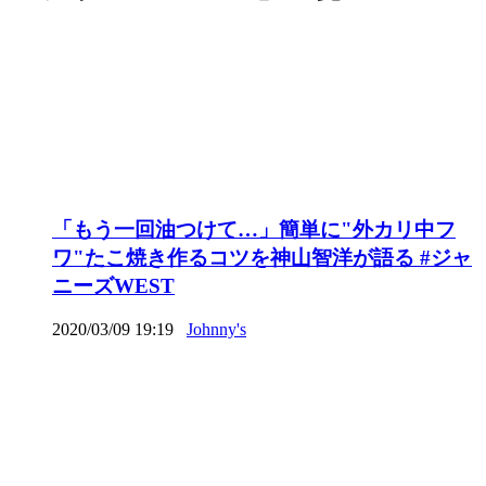
「もう一回油つけて…」簡単に"外カリ中フ
ワ"たこ焼き作るコツを神山智洋が語る #ジャ
ニーズWEST
2020/03/09 19:19
Johnny's