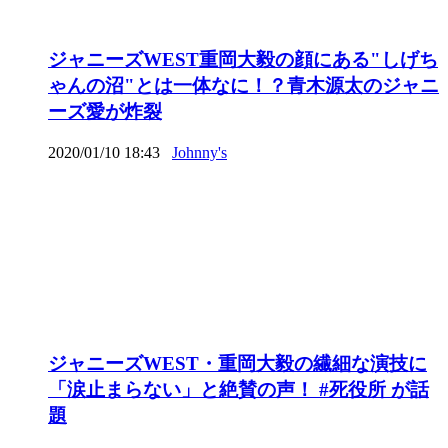
ジャニーズWEST重岡大毅の顔にある"しげち
ゃんの沼"とは一体なに！？青木源太のジャニ
ーズ愛が炸裂
2020/01/10 18:43
Johnny's
ジャニーズWEST・重岡大毅の繊細な演技に
「涙止まらない」と絶賛の声！ #死役所 が話
題