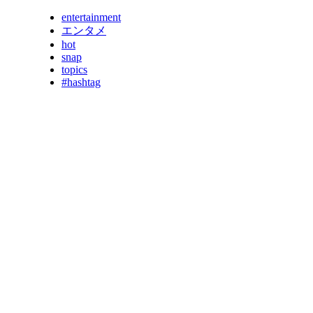
entertainment
エンタメ
hot
snap
topics
#hashtag