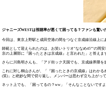
ジャニーズWESTは視聴率が悪くて困ってる？ファンも驚い
今回は、東京上野駅と成田空港の間をつなぐ京成線沿線上に
師範として迎えられたのは、お笑いトリオ"ななめ45°"の
京の上層部に『困ったときは京成線』と言われた」と答えま
さらに川島明さんも、「アド街ック天国でも、京成線界隈を
これに対し桐山さんが、「『困ったときの京成線』はわかるわ
(笑)」と絶妙な間で切り返し。メンバーは思わず立ち上がっ
ネット上でも、「困ってるの？ww」「そんなことないです