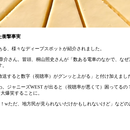
た衝撃事実
ある、様々なディープスポットが紹介されました。
岡安章介さん。冒頭、桐山照史さんが「数ある電車のなかで、な
す。
放送すると数字（視聴率）がグンッと上がる」と付け加えまし
。ジャニーズWEST が出ると（視聴率が悪くて）困ってる
て大爆笑することに。
よ！wただ、地方民が見られないだけかもしれないけど」などの