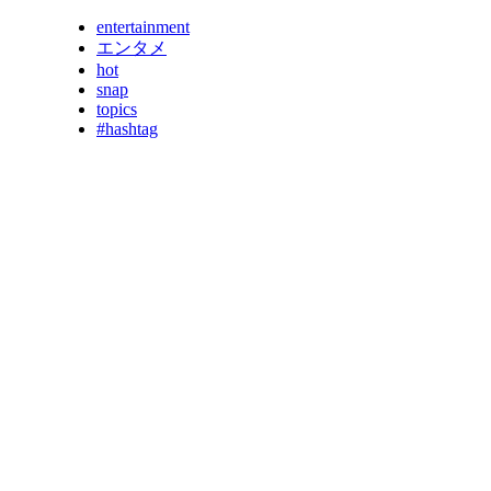
entertainment
エンタメ
hot
snap
topics
#hashtag