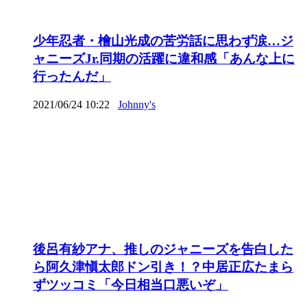
少年忍者・檜山光成の苦労話に思わず涙…ジ
ャニーズJr.同期の活躍に違和感「あんな上に
行ったんだ」
2021/06/24 10:22
Johnny's
後呂有紗アナ、推しのジャニーズを告白した
ら阿久津愼太郎ドン引き！？中居正広たまら
ずツッコミ「今日相当口悪いぞ」