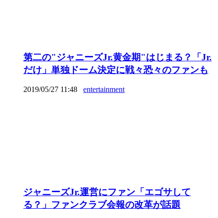
第二の"ジャニーズJr.黄金期"はじまる？「Jr.
だけ」単独ドーム決定に戦々恐々のファンも
2019/05/27 11:48
entertainment
ジャニーズJr.運営にファン「エゴサして
る？」ファンクラブ会報の改革が話題