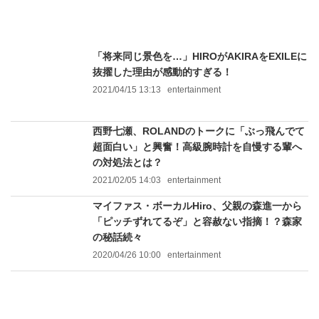
「将来同じ景色を…」HIROがAKIRAをEXILEに
抜擢した理由が感動的すぎる！
2021/04/15 13:13
entertainment
西野七瀬、ROLANDのトークに「ぶっ飛んでて
超面白い」と興奮！高級腕時計を自慢する輩へ
の対処法とは？
2021/02/05 14:03
entertainment
マイファス・ボーカルHiro、父親の森進一から
「ピッチずれてるぞ」と容赦ない指摘！？森家
の秘話続々
2020/04/26 10:00
entertainment