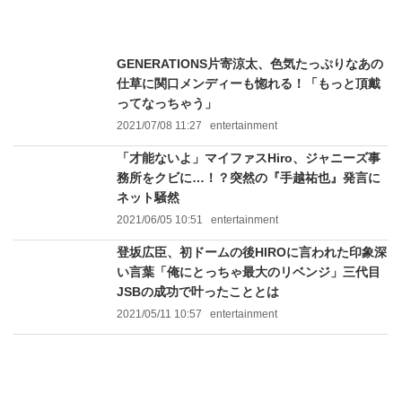
GENERATIONS片寄涼太、色気たっぷりなあの
仕草に関口メンディーも惚れる！「もっと頂戴
ってなっちゃう」
2021/07/08 11:27
entertainment
「才能ないよ」マイファスHiro、ジャニーズ事
務所をクビに…！？突然の『手越祐也』発言に
ネット騒然
2021/06/05 10:51
entertainment
登坂広臣、初ドームの後HIROに言われた印象深
い言葉「俺にとっちゃ最大のリベンジ」三代目
JSBの成功で叶ったこととは
2021/05/11 10:57
entertainment