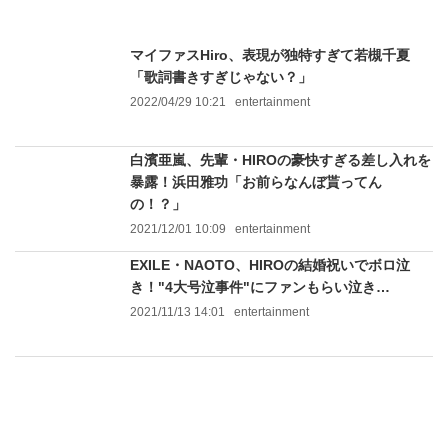
マイファスHiro、表現が独特すぎて若槻千夏
「歌詞書きすぎじゃない？」
2022/04/29 10:21
entertainment
白濱亜嵐、先輩・HIROの豪快すぎる差し入れを
暴露！浜田雅功「お前らなんぼ貰ってん
の！？」
2021/12/01 10:09
entertainment
EXILE・NAOTO、HIROの結婚祝いでボロ泣
き！"4大号泣事件"にファンもらい泣き…
2021/11/13 14:01
entertainment