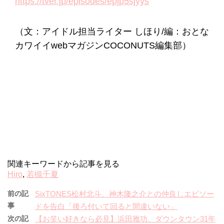
https://tver.jp/episodes/epjp5sjyys
（文：アイドル担当ライター しほり/編：おとな
カワイイwebマガジンCOCONUTS編集部）
関連キーワードから記事を見る
Hiro
,
若槻千夏
前の記
SixTONES松村北斗、神木隆之介との仲良しエピソー
事
ドを告白「後ろ付いて回ると間違いない」
次の記
【お笑い好きなら必見】浜田雅功、ダウンタウン31年