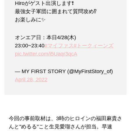
Hiroがゲスト出演します❗️
最強女子軍団に囲まれて質問攻め⁉️
お楽しみに✨
オンエア日：本日4/28(木)
23:00~23:40
#マイファス
#トークィーンズ
pic.twitter.com/i5Uaqr3qcA
— MY FIRST STORY (@MyFirstStory_of)
April 28, 2022
今回の事前取材は、3時のヒロインの福田麻貴さ
んと"めるる"こと生見愛瑠さんが担当。早速