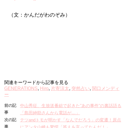
（文：かんだがわのぞみ）
関連キーワードから記事を見る
GENERATIONS
,
Hiro
,
片寄涼太
,
突然占い
,
関口メンディ
ー
前の記
中山秀征、生放送番組で起きた"あの事件"の裏話語る
事
「島田紳助さんから電話が…」
次の記
テツandトモが明かす「なんでだろう」の変遷！原点
事
にアンタ山崎も驚愕「答えを言ってたんだ！」