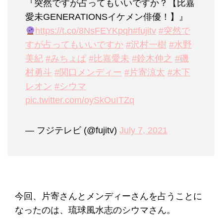
『突然ですが占ってもいいですか？【比嘉
愛未GENERATIONSイケメン俳優！】』
https://t.co/8NsFEYKpqh
#fujitv
#突然で
すが占ってもいいですか
#沢村一樹
#水野
美紀
#みちょぱ
#比嘉愛未
#鈴木伸之
#磯
村勇斗
#関口メンディー
#片寄涼太
#木下
レオン
#シウマ
pic.twitter.com/oySkOuITZq
— フジテレビ (@fujitv)
July 7, 2021
今回、片寄さんとメンディーさんを占うことに
なったのは、琉球風水志のシウマさん。