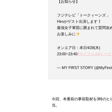
【お知らせ】
フジテレビ「トークィーンズ 」
Hiroがゲスト出演します
最強女子軍団に囲まれて質問攻
お楽しみに
オンエア日：本日4/28(木)
23:00~23:40
#マイファス
#トー
— MY FIRST STORY (@MyFirstS
今回、本番前の事前取材を3時のヒ
当。