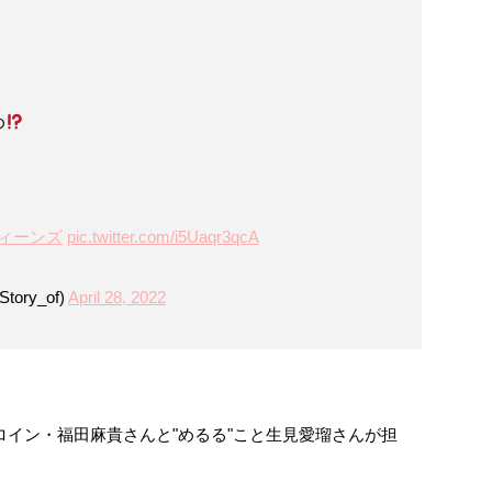
め
クィーンズ
pic.twitter.com/i5Uaqr3qcA
tory_of)
April 28, 2022
ロイン・福田麻貴さんと"めるる"こと生見愛瑠さんが担