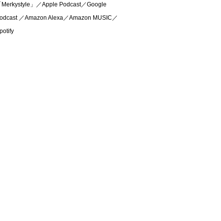
Merkystyle」／Apple Podcast／Google
odcast ／Amazon Alexa／Amazon MUSIC／
potify