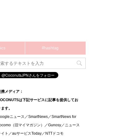
ics
#hashtag
提携メディア：
COCONUTSは下記サービスに記事を提供してお
ります。
oogleニュース／SmartNews／SmartNews for
docomo（旧マイマガジン）／Gunosy／ニュース
ライト／auサービスToday／NTTドコモ