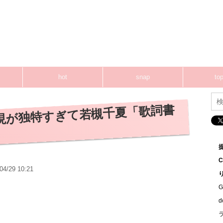
hot
snap
top
表現が独特すぎて若槻千夏「歌詞書
04/29 10:21
G