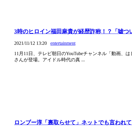
3時のヒロイン福田麻貴が経歴詐称！？「嘘つ
2021/11/12 13:20
entertainment
11月11日、テレビ朝日のYouTubeチャンネル「
さんが登場。アイドル時代の真 ...
ロンブー淳「裏取らせて」ネットでも言われて