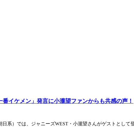
一番イケメン」発言に小瀧望ファンからも共感の声！
ビ朝日系）では、ジャニーズWEST・小瀧望さんがゲストとし