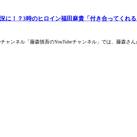
況に！？3時のヒロイン福田麻貴「付き合ってくれる
ubeチャンネル「藤森慎吾のYouTubeチャンネル」では、藤