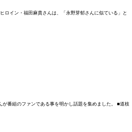
のヒロイン・福田麻貴さんは、「永野芽郁さんに似ている」と
んが番組のファンである事を明かし話題を集めました。 ■道枝