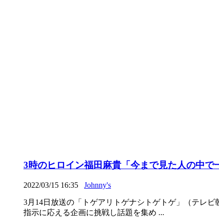
3時のヒロイン福田麻貴「今まで見た人の中で
2022/03/15 16:35
Johnny's
3月14日放送の「トゲアリトゲナシトゲトゲ」（テレ
指示に応える企画に挑戦し話題を集め ...