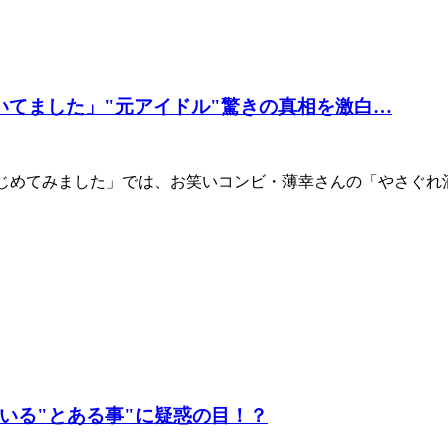
いてました」"元アイドル"驚きの真相を激白…
動画、はじめてみました」では、お笑いコンビ・薄幸さんの「やさ
いる"とある事"に疑惑の目！？