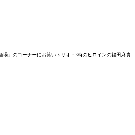
ぐれ酒場」のコーナーにお笑いトリオ・3時のヒロインの福田麻貴