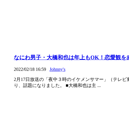
なにわ男子・大橋和也は年上もOK！恋愛観を
2022/02/18 16:59
Johnny's
2月17日放送の「夜中３時のイケメンサマー」（テレ
り、話題になりました。 ■大橋和也は主 ...