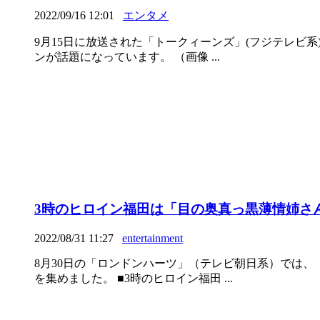
2022/09/16 12:01
エンタメ
9月15日に放送された「トークィーンズ」(フジテレビ
ンが話題になっています。 （画像 ...
3時のヒロイン福田は「目の奥真っ黒薄情姉さ
2022/08/31 11:27
entertainment
8月30日の「ロンドンハーツ」（テレビ朝日系）では
を集めました。 ■3時のヒロイン福田 ...