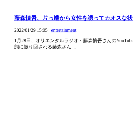
藤森慎吾、片っ端から女性を誘ってカオスな状
2022/01/29 15:05
entertainment
1月28日、オリエンタルラジオ・藤森慎吾さんのYouT
態に振り回される藤森さん ...