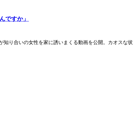
んですか」
森さんが知り合いの女性を家に誘いまくる動画を公開。カオスな状