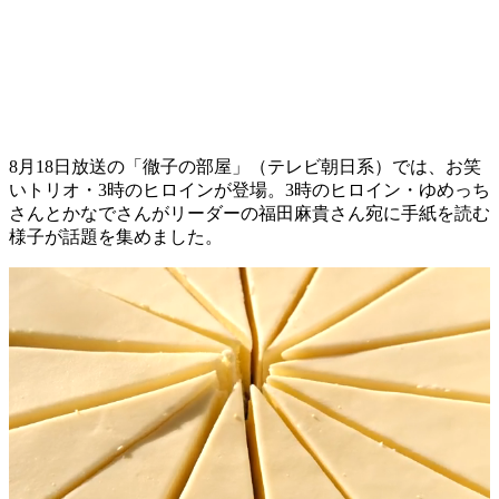
8月18日放送の「徹子の部屋」（テレビ朝日系）では、お笑
いトリオ・3時のヒロインが登場。3時のヒロイン・ゆめっち
さんとかなでさんがリーダーの福田麻貴さん宛に手紙を読む
様子が話題を集めました。