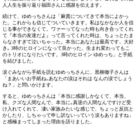
人人生を振り返り福田さんに感謝を伝えます。
続けて、ゆめっちさんは「麻貴についてきて本当によかっ
た。これからも信じてついていきます。私はなかなか人を信
じる事ができなくて。ワァーってなった時も向き合ってくれ
て『本当の友達だよ』って言ってくれた時は、ちょっとたま
らなさすぎて泣いちゃった。本当にあなたは最高です。大好
き｡ 3時のヒロインになって良かった。生まれ変わってもこ
のトリオになりたいです。3時のヒロイン ゆめっち」と手紙
を結びました。
涙ぐみながら手紙を読むゆめっちさんに、黒柳徹子さんは
「まあいいお手紙ね｡あなたの涙はそれは なんの涙でしょう
ね？」と問いかけます。
すると、ゆめっちさんは「本当に感謝しかなくて、本当、
私、クズな人間なんで、本当に｡真逆の人間なんですけど受
け入れてくれて、凄い家族みたいな感じで、ちょっと反抗と
かしたり、しちゃって申し訳ないっていう涙もありますね」
と感極まってしまった理由を語りました。