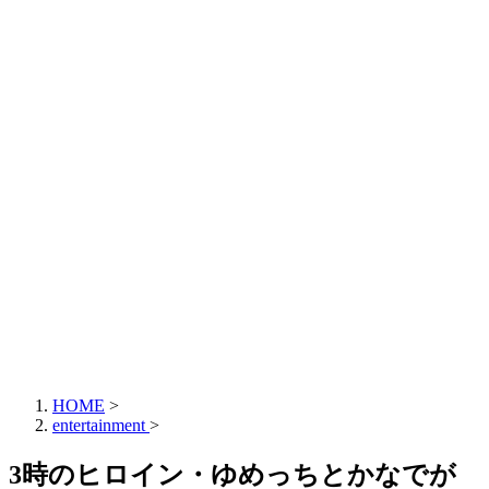
HOME
>
entertainment
>
3時のヒロイン・ゆめっちとかなでが