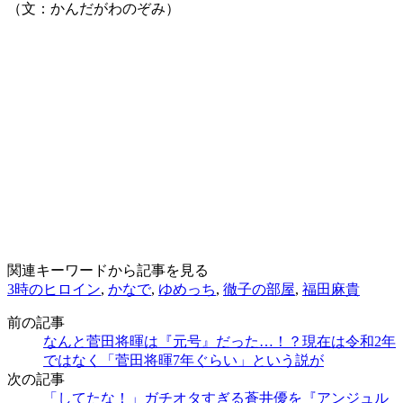
（文：かんだがわのぞみ）
関連キーワードから記事を見る
3時のヒロイン
,
かなで
,
ゆめっち
,
徹子の部屋
,
福田麻貴
前の記事
なんと菅田将暉は『元号』だった…！？現在は令和2年
ではなく「菅田将暉7年ぐらい」という説が
次の記事
「してたな！」ガチオタすぎる蒼井優を『アンジュル