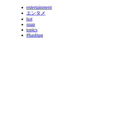
entertainment
エンタメ
hot
snap
topics
#hashtag