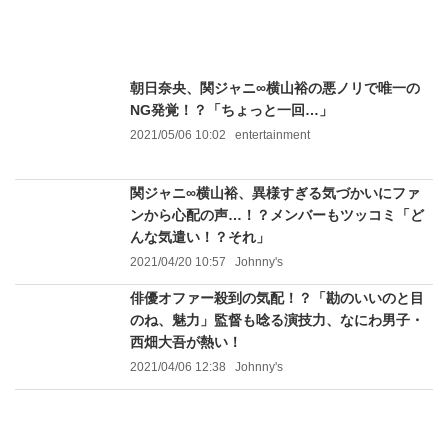
朝日奈央、関ジャニ∞横山裕の悪ノリで唯一の
NG発覚！？「ちょっと一回…」
2021/05/06 10:02
entertainment
関ジャニ∞横山裕、異様すぎる気づかいにファ
ンから心配の声…！？メンバーもツッコミ「ど
んな気遣い！？それ」
2021/04/20 10:57
Johnny's
俳優オファー殺到の気配！？「勘のいいのと目
のね、魅力」監督も唸る演技力、なにわ男子・
西畑大吾が熱い！
2021/04/06 12:38
Johnny's