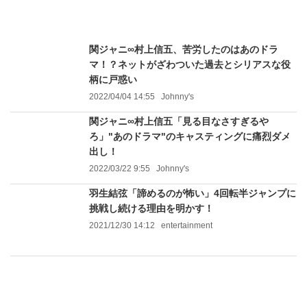
関ジャニ∞村上信五、苦労したのはあのドラ
マ！？ネットがざわついた過去とシリアスな役
柄に戸惑い
2022/04/04 14:55
Johnny's
関ジャニ∞村上信五「見る目なさすぎるや
ろ」"あのドラマ"のキャスティングに痛烈ダメ
出し！
2022/03/22 9:55
Johnny's
羽生結弦「諦めるのが怖い」4回転半ジャンプに
挑戦し続ける理由を明かす！
2021/12/30 14:12
entertainment