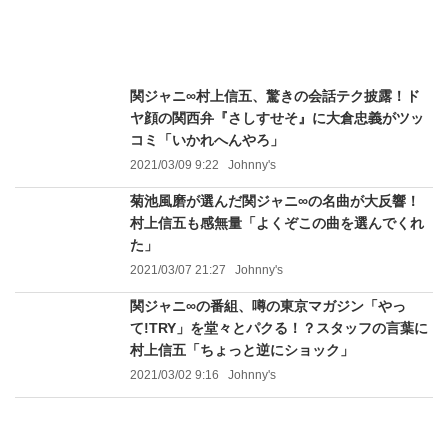
関ジャニ∞村上信五、驚きの会話テク披露！ド
ヤ顔の関西弁『さしすせそ』に大倉忠義がツッ
コミ「いかれへんやろ」
2021/03/09 9:22
Johnny's
菊池風磨が選んだ関ジャニ∞の名曲が大反響！
村上信五も感無量「よくぞこの曲を選んでくれ
た」
2021/03/07 21:27
Johnny's
関ジャニ∞の番組、噂の東京マガジン「やっ
て!TRY」を堂々とパクる！？スタッフの言葉に
村上信五「ちょっと逆にショック」
2021/03/02 9:16
Johnny's