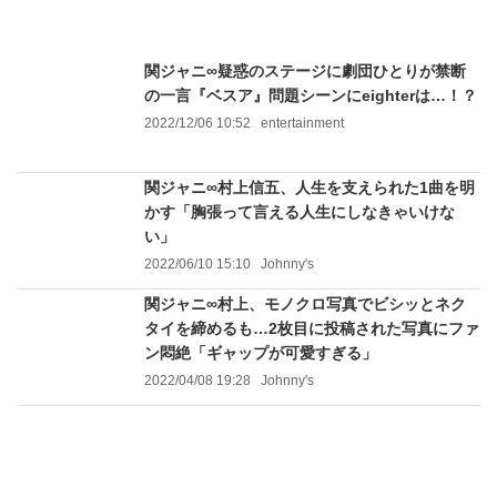
関ジャニ∞疑惑のステージに劇団ひとりが禁断
の一言『ベスア』問題シーンにeighterは…！？
2022/12/06 10:52
entertainment
関ジャニ∞村上信五、人生を支えられた1曲を明
かす「胸張って言える人生にしなきゃいけな
い」
2022/06/10 15:10
Johnny's
関ジャニ∞村上、モノクロ写真でビシッとネク
タイを締めるも…2枚目に投稿された写真にファ
ン悶絶「ギャップが可愛すぎる」
2022/04/08 19:28
Johnny's