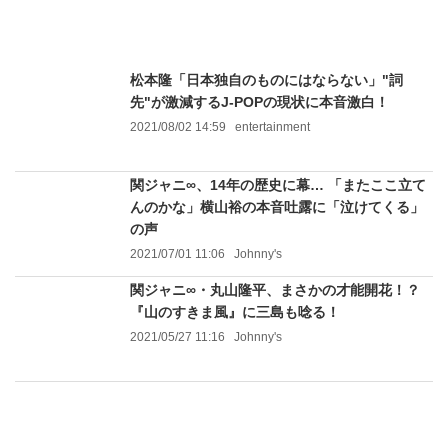
松本隆「日本独自のものにはならない」"詞
先"が激減するJ-POPの現状に本音激白！
2021/08/02 14:59
entertainment
関ジャニ∞、14年の歴史に幕… 「またここ立て
んのかな」横山裕の本音吐露に「泣けてくる」
の声
2021/07/01 11:06
Johnny's
関ジャニ∞・丸山隆平、まさかの才能開花！？
『山のすきま風』に三島も唸る！
2021/05/27 11:16
Johnny's