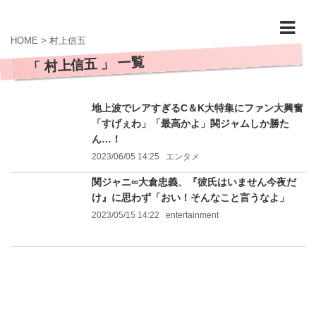
HOME
>
村上信五
「 村上信五 」 一覧
地上波でレアすぎるC＆K大特集にファン大興奮
「すげぇわ」「最高かよ」関ジャムしか勝た
ん…！
2023/06/05 14:25
エンタメ
関ジャニ∞大倉忠義、『彼氏はいません今夜だ
け』に思わず「おい！そんなこと言うなよ」
2023/05/15 14:22
entertainment