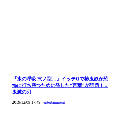
『水の呼吸 弐ノ型…』イッテQで椿鬼奴が恐
怖に打ち勝つために発した"言葉"が話題！ #
鬼滅の刃
2019/12/09 17:49
entertainment