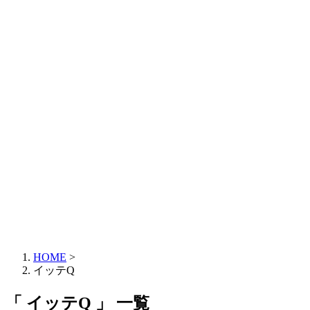
HOME
>
イッテQ
「 イッテQ 」 一覧