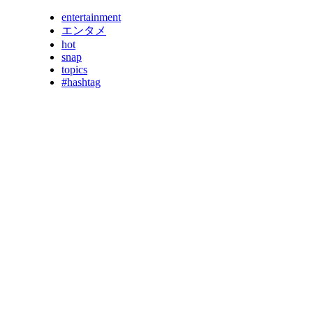
entertainment
エンタメ
hot
snap
topics
#hashtag