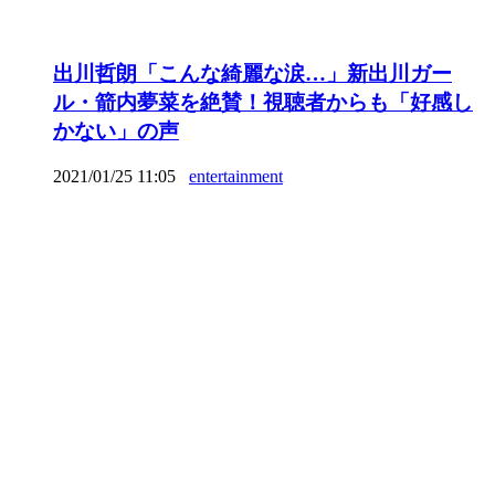
出川哲朗「こんな綺麗な涙…」新出川ガー
ル・箭内夢菜を絶賛！視聴者からも「好感し
かない」の声
2021/01/25 11:05
entertainment