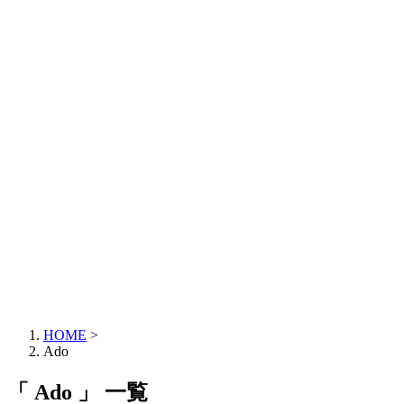
HOME
>
Ado
「 Ado 」 一覧