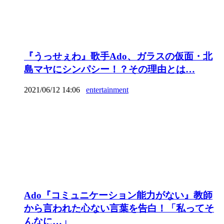
『うっせぇわ』歌手Ado、ガラスの仮面・北
島マヤにシンパシー！？その理由とは…
2021/06/12 14:06
entertainment
Ado『コミュニケーション能力がない』教師
から言われた心ない言葉を告白！「私ってそ
んなに…」