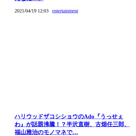
2021/04/19 12:03
entertainment
ハリウッドザコシショウのAdo『うっせぇ
わ』が話題沸騰！？半沢直樹、古畑任三郎、
福山雅治のモノマネで…