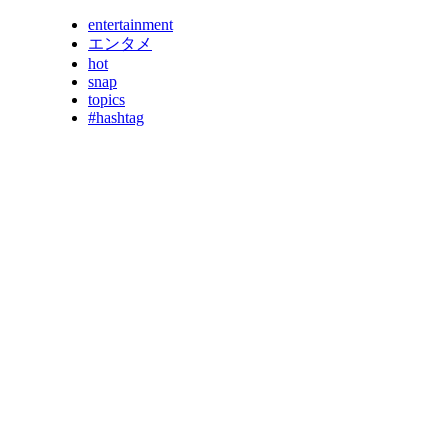
entertainment
エンタメ
hot
snap
topics
#hashtag