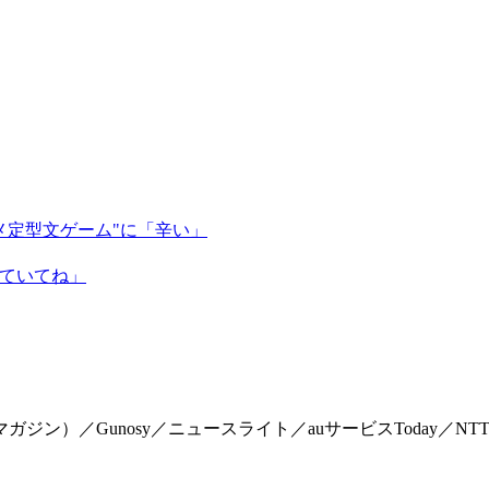
メ定型文ゲーム"に「辛い」
っていてね」
マイマガジン）／Gunosy／ニュースライト／auサービスToday／NTTドコモ「Me