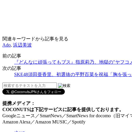
関連キーワードから記事を見る
Ado
,
浜辺美波
前の記事
『どんなに頑張ってもブス』指原莉乃、地獄の"ヤフコ
次の記事
SKE48須田亜香里、初選抜の平野百菜を祝福「胸を張
提携メディア：
COCONUTSは下記サービスに記事を提供しております。
Googleニュース／SmartNews／SmartNews for docomo（旧
Amazon Alexa／Amazon MUSIC／Spotify