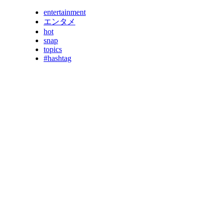
entertainment
エンタメ
hot
snap
topics
#hashtag