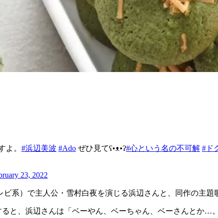
すよ。
#浜辺美波
#Ado
ぜひ見てʕ•ᴥ•ʔ
#心という名の不可解
#ド
bruary 23, 2022
レビ系）で主人公・雪村白夜を演じる浜辺さんと、同作の主題歌
問すると、浜辺さんは「ベーやん、ベーちゃん、ベーさんとか…