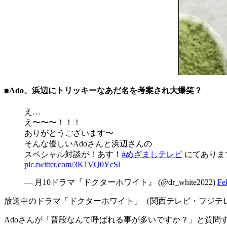
■Ado、浜辺にトリッキーなあだ名を考案され大爆笑？
え…
え〜〜〜！！！
ありがとうございます〜
そんな優しいAdoさんと浜辺さんの
スペシャル対談が！あす！
#めざましテレビ
にてありま
pic.twitter.com/3K1VQ0YcSl
— 月10ドラマ『ドクターホワイト』 (@dr_white2022)
Fe
放送中のドラマ「ドクターホワイト」（関西テレビ・フジテ
Adoさんが「普段なんて呼ばれる事が多いですか？」と質