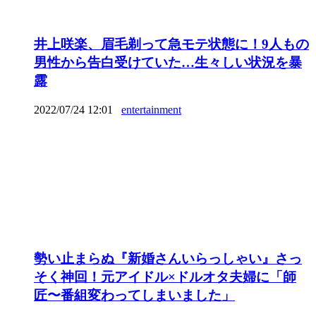
井上咲楽、眉毛剃って急モテ状態に！9人もの
男性から告白受けていた…生々しい状況を暴
露
2022/07/24 12:01
entertainment
勢い止まらぬ『新婚さんいらっしゃい』さっ
そく神回！元アイドル×ドルオタ夫婦に「師
匠〜番組変わってしまいました」