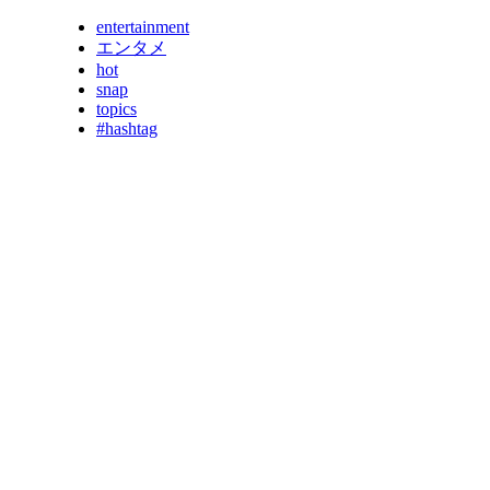
entertainment
エンタメ
hot
snap
topics
#hashtag