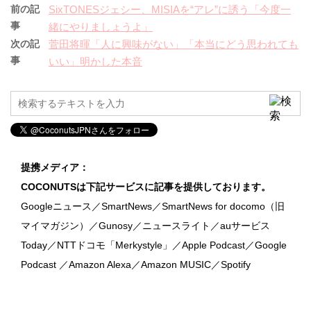
前の記
SixTONESジェシー、MISIAを“アレ”に誘う「今度一
事
緒にやりましょうよ」
次の記
菅田将暉「人に興味がない」「本当にどう思われても
事
いい」明かした本音
提携メディア：
COCONUTSは下記サービスに記事を提供しております。
Googleニュース／SmartNews／SmartNews for docomo（旧
マイマガジン）／Gunosy／ニュースライト／auサービス
Today／NTTドコモ「Merkystyle」／Apple Podcast／Google
Podcast ／Amazon Alexa／Amazon MUSIC／Spotify