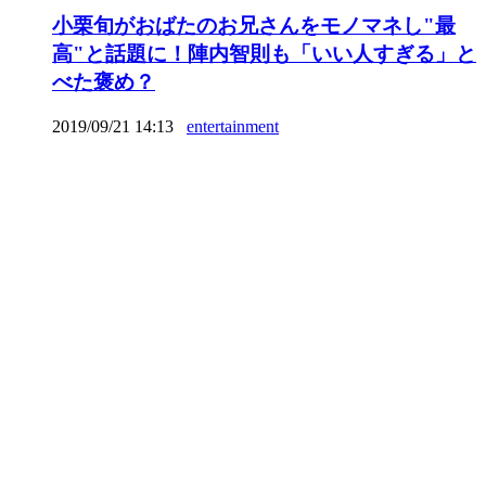
小栗旬がおばたのお兄さんをモノマネし"最
高"と話題に！陣内智則も「いい人すぎる」と
べた褒め？
2019/09/21 14:13
entertainment