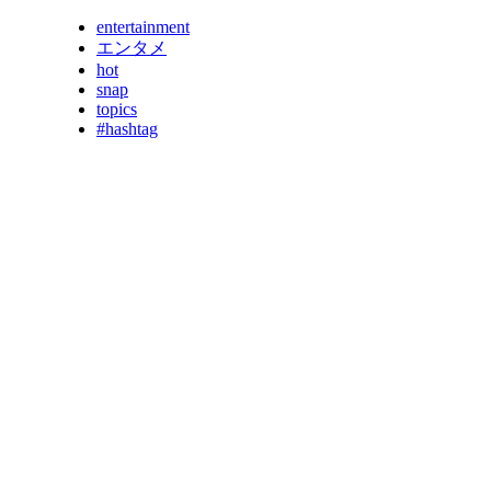
entertainment
エンタメ
hot
snap
topics
#hashtag