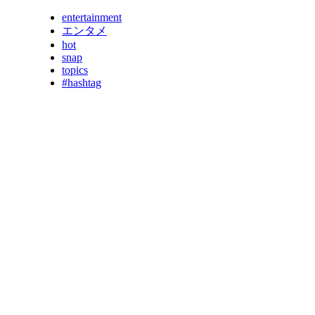
entertainment
エンタメ
hot
snap
topics
#hashtag